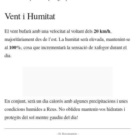
Vent i Humitat
20 km/h
El vent bufarà amb una velocitat al voltant dels
,
majoritàriament des de l’est. La humitat serà elevada, mantenint-se
100%
al
, cosa que incrementarà la sensació de xafogor durant el
dia.
En conjunt, serà un dia calorós amb algunes precipitacions i unes
condicions humides a Reus. No oblideu mantenir-vos hidratats i
protegits del sol mentre gaudiu del dia!
- Et Recomanem -