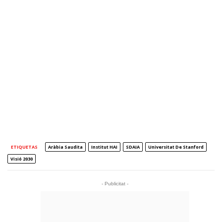
ETIQUETAS
Aràbia Saudita
Institut HAI
SDAIA
Universitat De Stanford
Visió 2030
- Publicitat -