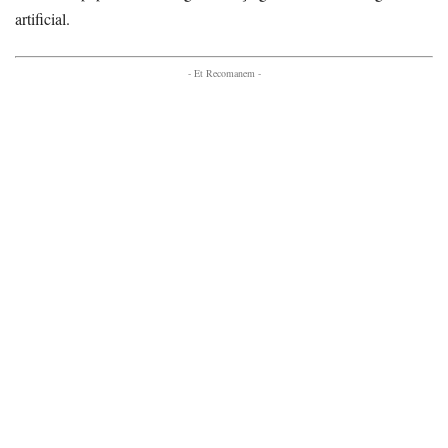
artificial.
- Et Recomanem -