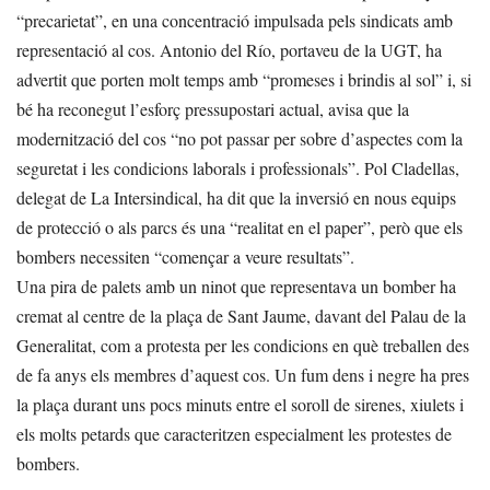
“precarietat”, en una concentració impulsada pels sindicats amb
representació al cos. Antonio del Río, portaveu de la UGT, ha
advertit que porten molt temps amb “promeses i brindis al sol” i, si
bé ha reconegut l’esforç pressupostari actual, avisa que la
modernització del cos “no pot passar per sobre d’aspectes com la
seguretat i les condicions laborals i professionals”. Pol Cladellas,
delegat de La Intersindical, ha dit que la inversió en nous equips
de protecció o als parcs és una “realitat en el paper”, però que els
bombers necessiten “començar a veure resultats”.
Una pira de palets amb un ninot que representava un bomber ha
cremat al centre de la plaça de Sant Jaume, davant del Palau de la
Generalitat, com a protesta per les condicions en què treballen des
de fa anys els membres d’aquest cos. Un fum dens i negre ha pres
la plaça durant uns pocs minuts entre el soroll de sirenes, xiulets i
els molts petards que caracteritzen especialment les protestes de
bombers.