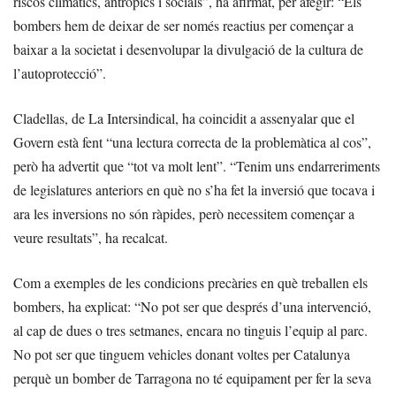
riscos climàtics, antròpics i socials”, ha afirmat, per afegir: “Els
bombers hem de deixar de ser només reactius per començar a
baixar a la societat i desenvolupar la divulgació de la cultura de
l’autoprotecció”.
Cladellas, de La Intersindical, ha coincidit a assenyalar que el
Govern està fent “una lectura correcta de la problemàtica al cos”,
però ha advertit que “tot va molt lent”. “Tenim uns endarreriments
de legislatures anteriors en què no s’ha fet la inversió que tocava i
ara les inversions no són ràpides, però necessitem començar a
veure resultats”, ha recalcat.
Com a exemples de les condicions precàries en què treballen els
bombers, ha explicat: “No pot ser que després d’una intervenció,
al cap de dues o tres setmanes, encara no tinguis l’equip al parc.
No pot ser que tinguem vehicles donant voltes per Catalunya
perquè un bomber de Tarragona no té equipament per fer la seva