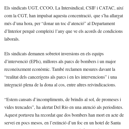
Els sindicats UGT, CCOO, La Intersindical, CSIF i CATAC, així
com la CGT, han impulsat aquesta concentració, que s’ha allargat
més d’una hora, per “donar un toc d’atenció” al Departament
d’Interior perquè compleixi l’any que ve els acords de condicions
laborals.
Els sindicats demanen sobretot inversions en els equips
d’intervenció (EPIs), millores als parcs de bombers i un major
reconeixement econòmic. També reclamen mesures davant la
“realitat dels cancerígens als parcs i en les intervencions” i una
integració plena de la dona al cos, entre altres reivindicacions.
“Estem cansats d’incompliments, de brindis al sol, de promeses i
vides trencades”, ha alertat Del Río en una atenció als periodistes.
Aquest portaveu ha recordat que dos bombers han mort en acte de
servei en pocs mesos, en l’extinció d’un foc en un hotel de Santa