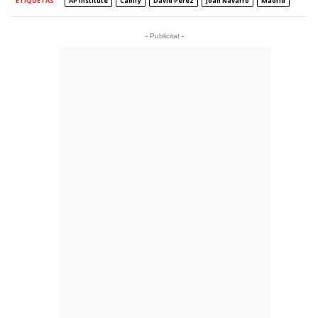
ETIQUETAS
AP Institute
Cabify
David Pérez
Joan Navarro
Madrid
- Publicitat -