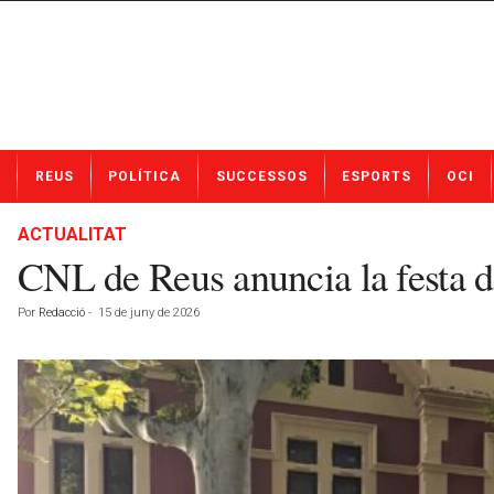
N
REUS
POLÍTICA
SUCCESSOS
ESPORTS
OCI
o
t
í
ACTUALITAT
c
CNL de Reus anuncia la festa d
i
e
Por
Redacció
-
15 de juny de 2026
s
d
e
R
e
u
s
a