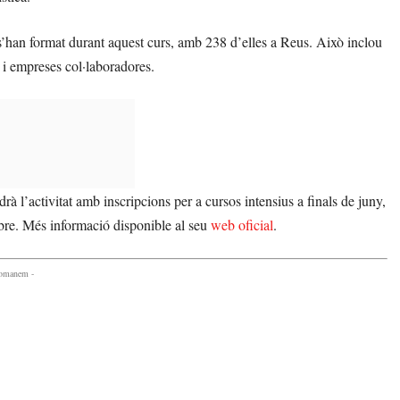
 s’han format durant aquest curs, amb 238 d’elles a Reus. Això inclou
s i empreses col·laboradores.
à l’activitat amb inscripcions per a cursos intensius a finals de juny,
embre. Més informació disponible al seu
web oficial
.
comanem -