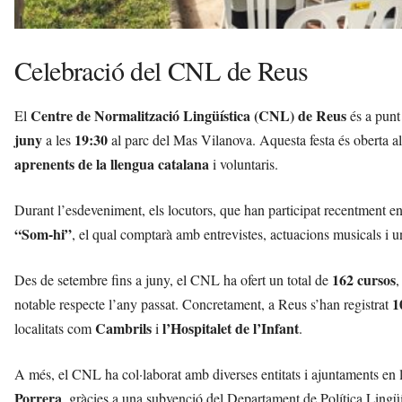
Celebració del CNL de Reus
Centre de Normalització Lingüística (CNL) de Reus
El
és a punt 
juny
19:30
a les
al parc del Mas Vilanova. Aquesta festa és oberta al
aprenents de la llengua catalana
i voluntaris.
Durant l’esdeveniment, els locutors, que han participat recentment en 
“Som-hi”
, el qual comptarà amb entrevistes, actuacions musicals i un
162 cursos
Des de setembre fins a juny, el CNL ha ofert un total de
1
notable respecte l’any passat. Concretament, a Reus s’han registrat
Cambrils
l’Hospitalet de l’Infant
localitats com
i
.
A més, el CNL ha col·laborat amb diverses entitats i ajuntaments en 
Porrera
, gràcies a una subvenció del Departament de Política Lingüí