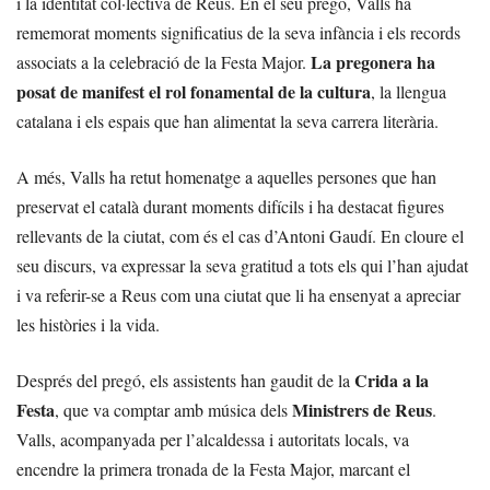
i la identitat col·lectiva de Reus. En el seu pregó, Valls ha
rememorat moments significatius de la seva infància i els records
La pregonera ha
associats a la celebració de la Festa Major.
posat de manifest el rol fonamental de la cultura
, la llengua
catalana i els espais que han alimentat la seva carrera literària.
A més, Valls ha retut homenatge a aquelles persones que han
preservat el català durant moments difícils i ha destacat figures
rellevants de la ciutat, com és el cas d’Antoni Gaudí. En cloure el
seu discurs, va expressar la seva gratitud a tots els qui l’han ajudat
i va referir-se a Reus com una ciutat que li ha ensenyat a apreciar
les històries i la vida.
Crida a la
Després del pregó, els assistents han gaudit de la
Festa
Ministrers de Reus
, que va comptar amb música dels
.
Valls, acompanyada per l’alcaldessa i autoritats locals, va
encendre la primera tronada de la Festa Major, marcant el