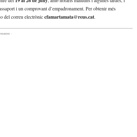
19 al 26 de juny
entre del
, amb horaris matutins i algunes tardes, i
Passaport i un comprovant d’empadronament. Per obtenir més
cfamartamata@reus.cat
o del correu electrònic
.
comanem -