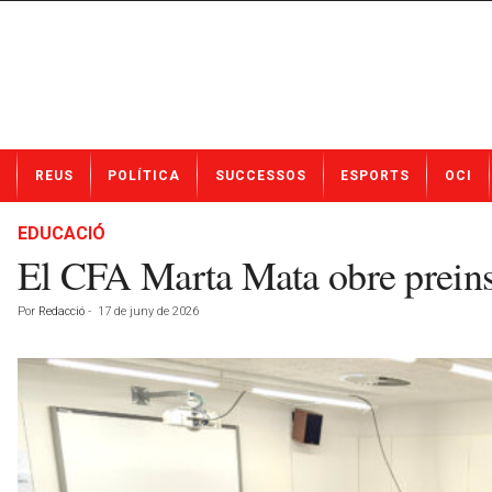
N
REUS
POLÍTICA
SUCCESSOS
ESPORTS
OCI
o
t
í
EDUCACIÓ
c
El CFA Marta Mata obre preinsc
i
e
Por
Redacció
-
17 de juny de 2026
s
d
e
R
e
u
s
a