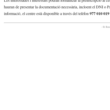
Les interessades i interessats podran formalitzar la preinscripció al c
hauran de presentar la documentació necessària, incloent el DNI o 
977 010 019
informació, el centre està disponible a través del telèfon
- Et Re