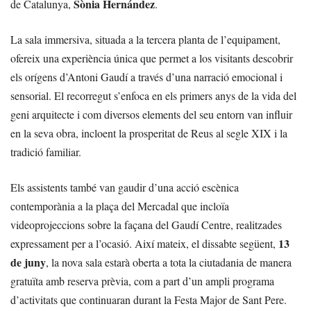
Sònia Hernández
de Catalunya,
.
La sala immersiva, situada a la tercera planta de l’equipament,
ofereix una experiència única que permet a los visitants descobrir
els orígens d’Antoni Gaudí a través d’una narració emocional i
sensorial. El recorregut s’enfoca en els primers anys de la vida del
geni arquitecte i com diversos elements del seu entorn van influir
en la seva obra, incloent la prosperitat de Reus al segle XIX i la
tradició familiar.
Els assistents també van gaudir d’una acció escènica
contemporània a la plaça del Mercadal que incloïa
videoprojeccions sobre la façana del Gaudí Centre, realitzades
13
expressament per a l’ocasió. Així mateix, el dissabte següent,
de juny
, la nova sala estarà oberta a tota la ciutadania de manera
gratuïta amb reserva prèvia, com a part d’un ampli programa
d’activitats que continuaran durant la Festa Major de Sant Pere.