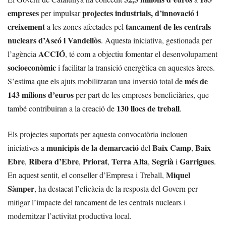
empreses
projectes industrials, d’innovació i
per impulsar
creixement
tancament de les centrals
a les zones afectades pel
nuclears d’Ascó i Vandellòs
. Aquesta iniciativa, gestionada per
ACCIÓ
l’agència
, té com a objectiu fomentar el desenvolupament
socioeconòmic
i facilitar la transició energètica en aquestes àrees.
més de
S’estima que els ajuts mobilitzaran una inversió total de
143 milions d’euros
per part de les empreses beneficiàries, que
130 llocs de treball
també contribuiran a la creació de
.
Els projectes suportats per aquesta convocatòria inclouen
municipis de la demarcació
Baix Camp
Baix
iniciatives a
del
,
Ebre
Ribera d’Ebre
Priorat
Terra Alta
Segrià
Garrigues
,
,
,
,
i
.
Miquel
En aquest sentit, el conseller d’Empresa i Treball,
Sàmper
, ha destacat l’eficàcia de la resposta del Govern per
mitigar l’impacte del tancament de les centrals nuclears i
modernitzar l’activitat productiva local.