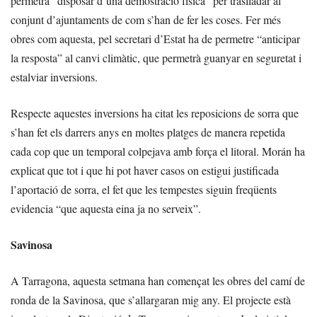
permetrà “disposar d’una demostració física” per traslladar al
conjunt d’ajuntaments de com s’han de fer les coses. Fer més
obres com aquesta, pel secretari d’Estat ha de permetre “anticipar
la resposta” al canvi climàtic, que permetrà guanyar en seguretat i
estalviar inversions.
Respecte aquestes inversions ha citat les reposicions de sorra que
s’han fet els darrers anys en moltes platges de manera repetida
cada cop que un temporal colpejava amb força el litoral. Morán ha
explicat que tot i que hi pot haver casos on estigui justificada
l’aportació de sorra, el fet que les tempestes siguin freqüents
evidencia “que aquesta eina ja no serveix”.
Savinosa
A Tarragona, aquesta setmana han començat les obres del camí de
ronda de la Savinosa, que s’allargaran mig any. El projecte està