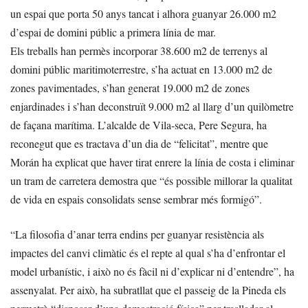
un espai que porta 50 anys tancat i alhora guanyar 26.000 m2
d’espai de domini públic a primera línia de mar.
Els treballs han permès incorporar 38.600 m2 de terrenys al
domini públic maritimoterrestre, s’ha actuat en 13.000 m2 de
zones pavimentades, s’han generat 19.000 m2 de zones
enjardinades i s’han deconstruït 9.000 m2 al llarg d’un quilòmetre
de façana marítima. L’alcalde de Vila-seca, Pere Segura, ha
reconegut que es tractava d’un dia de “felicitat”, mentre que
Morán ha explicat que haver tirat enrere la línia de costa i eliminar
un tram de carretera demostra que “és possible millorar la qualitat
de vida en espais consolidats sense sembrar més formigó”.
“La filosofia d’anar terra endins per guanyar resistència als
impactes del canvi climàtic és el repte al qual s’ha d’enfrontar el
model urbanístic, i això no és fàcil ni d’explicar ni d’entendre”, ha
assenyalat. Per això, ha subratllat que el passeig de la Pineda els