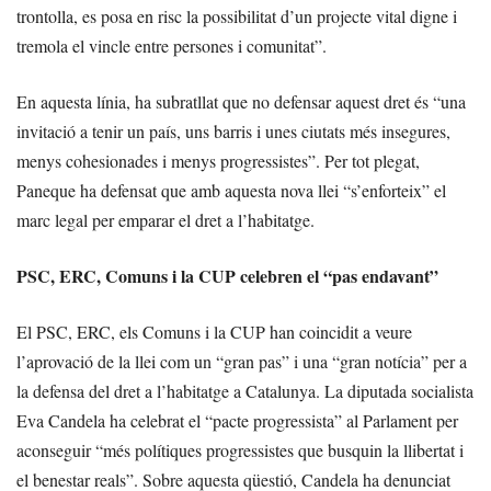
trontolla, es posa en risc la possibilitat d’un projecte vital digne i
tremola el vincle entre persones i comunitat”.
En aquesta línia, ha subratllat que no defensar aquest dret és “una
invitació a tenir un país, uns barris i unes ciutats més insegures,
menys cohesionades i menys progressistes”. Per tot plegat,
Paneque ha defensat que amb aquesta nova llei “s’enforteix” el
marc legal per emparar el dret a l’habitatge.
PSC, ERC, Comuns i la CUP celebren el “pas endavant”
El PSC, ERC, els Comuns i la CUP han coincidit a veure
l’aprovació de la llei com un “gran pas” i una “gran notícia” per a
la defensa del dret a l’habitatge a Catalunya. La diputada socialista
Eva Candela ha celebrat el “pacte progressista” al Parlament per
aconseguir “més polítiques progressistes que busquin la llibertat i
el benestar reals”. Sobre aquesta qüestió, Candela ha denunciat