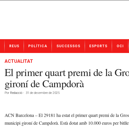
N
REUS
POLÍTICA
SUCCESSOS
ESPORTS
OCI
o
t
í
ACTUALITAT
c
El primer quart premi de la Gro
i
e
gironí de Campdorà
s
d
Por
Redacció
-
31 de desembre de 2025
e
R
e
u
ACN Barcelona – El 29181 ha estat el primer quart premi de la Gross
s
municipi gironí de Campdorà. Està dotat amb 10.000 euros per bitlle
a