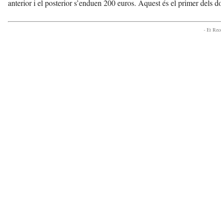
anterior i el posterior s’enduen 200 euros. Aquest és el primer dels do
v
u
i
- Et Re