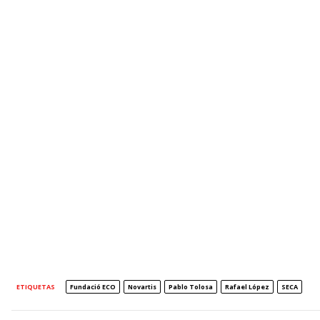
ETIQUETAS
Fundació ECO
Novartis
Pablo Tolosa
Rafael López
SECA