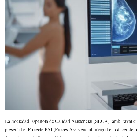
v
u
i
La Sociedad Española de Calidad Asistencial (SECA), amb l’aval cien
presentat el Projecte PAI (Procés Assistencial Integrat en càncer de m