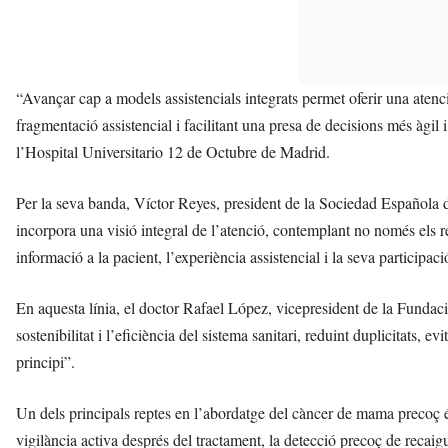
“Avançar cap a models assistencials integrats permet oferir una atenci
fragmentació assistencial i facilitant una presa de decisions més àgi
l’Hospital Universitario 12 de Octubre de Madrid.
Per la seva banda, Víctor Reyes, president de la Sociedad Española
incorpora una visió integral de l’atenció, contemplant no només els res
informació a la pacient, l’experiència assistencial i la seva participac
En aquesta línia, el doctor Rafael López, vicepresident de la Fundac
sostenibilitat i l’eficiència del sistema sanitari, reduint duplicitats, ev
principi”.
Un dels principals reptes en l’abordatge del càncer de mama precoç és
vigilància activa després del tractament, la detecció precoç de recaig