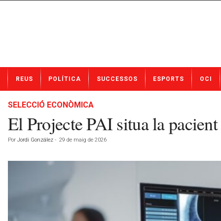
N
REUS
POLÍTICA
SUCCESSOS
ESPORTS
OCI
o
t
í
SELECCIÓ ECONÒMICA
c
El Projecte PAI situa la pacient
i
e
Por
Jordi González
-
29 de maig de 2026
s
d
e
R
e
u
s
a