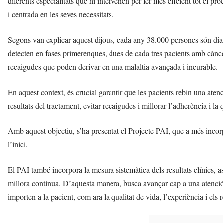
diferents especialitats que hi intervenen per fer més eficient tot el pr
i centrada en les seves necessitats.
Segons van explicar aquest dijous, cada any 38.000 persones són di
detecten en fases primerenques, dues de cada tres pacients amb cà
recaigudes que poden derivar en una malaltia avançada i incurable.
En aquest context, és crucial garantir que les pacients rebin una atenci
resultats del tractament, evitar recaigudes i millorar l’adherència i la 
Amb aquest objectiu, s’ha presentat el Projecte PAI, que a més incorp
l’inici.
El PAI també incorpora la mesura sistemàtica dels resultats clínics, as
millora contínua. D’aquesta manera, busca avançar cap a una atenció 
importen a la pacient, com ara la qualitat de vida, l’experiència i els r