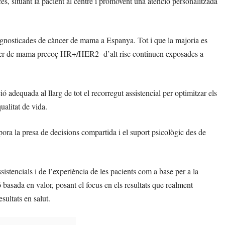
océs, situant la pacient al centre i promovent una atenció personalitzada
agnosticades de càncer de mama a Espanya. Tot i que la majoria es
ncer de mama precoç HR+/HER2- d’alt risc continuen exposades a
ó adequada al llarg de tot el recorregut assistencial per optimitzar els
qualitat de vida.
ora la presa de decisions compartida i el suport psicològic des de
sistencials i de l’experiència de les pacients com a base per a la
basada en valor, posant el focus en els resultats que realment
esultats en salut.