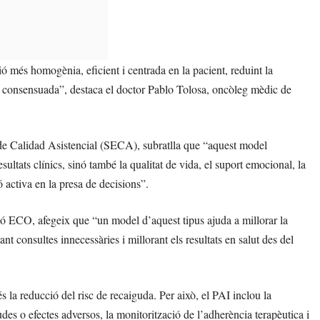
ó més homogènia, eficient i centrada en la pacient, reduint la
l i consensuada”, destaca el doctor Pablo Tolosa, oncòleg mèdic de
 de Calidad Asistencial (SECA), subratlla que “aquest model
ultats clínics, sinó també la qualitat de vida, el suport emocional, la
ió activa en la presa de decisions”.
ió ECO, afegeix que “un model d’aquest tipus ajuda a millorar la
itant consultes innecessàries i millorant els resultats en salut des del
 la reducció del risc de recaiguda. Per això, el PAI inclou la
udes o efectes adversos, la monitorització de l’adherència terapèutica i