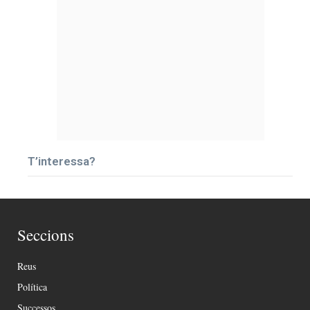
T’interessa?
Seccions
Reus
Política
Successos