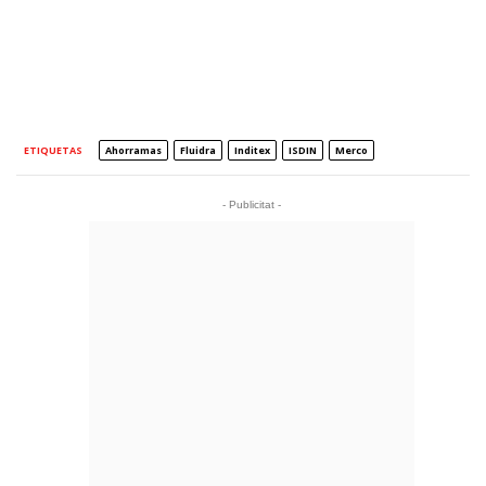
ETIQUETAS
Ahorramas
Fluidra
Inditex
ISDIN
Merco
- Publicitat -