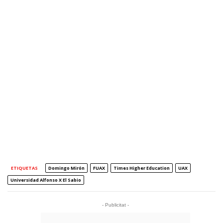
ETIQUETAS
Domingo Mirón
FUAX
Times Higher Education
UAX
Universidad Alfonso X El Sabio
- Publicitat -