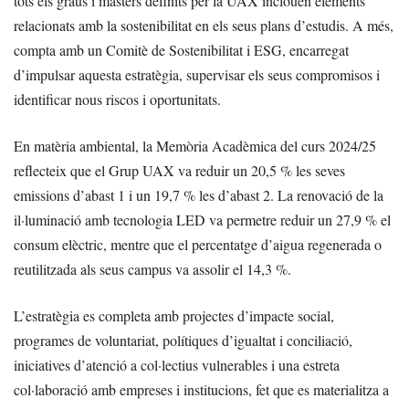
tots els graus i màsters definits per la UAX inclouen elements
relacionats amb la sostenibilitat en els seus plans d’estudis. A més,
compta amb un Comitè de Sostenibilitat i ESG, encarregat
d’impulsar aquesta estratègia, supervisar els seus compromisos i
identificar nous riscos i oportunitats.
En matèria ambiental, la Memòria Acadèmica del curs 2024/25
reflecteix que el Grup UAX va reduir un 20,5 % les seves
emissions d’abast 1 i un 19,7 % les d’abast 2. La renovació de la
il·luminació amb tecnologia LED va permetre reduir un 27,9 % el
consum elèctric, mentre que el percentatge d’aigua regenerada o
reutilitzada als seus campus va assolir el 14,3 %.
L’estratègia es completa amb projectes d’impacte social,
programes de voluntariat, polítiques d’igualtat i conciliació,
iniciatives d’atenció a col·lectius vulnerables i una estreta
col·laboració amb empreses i institucions, fet que es materialitza a