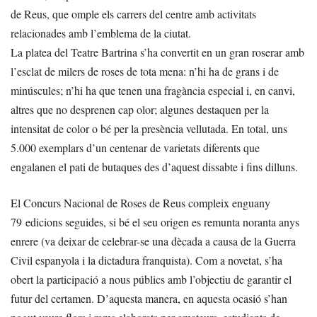
de Reus, que omple els carrers del centre amb activitats
relacionades amb l’emblema de la ciutat.
La platea del Teatre Bartrina s’ha convertit en un gran roserar amb
l’esclat de milers de roses de tota mena: n’hi ha de grans i de
minúscules; n’hi ha que tenen una fragància especial i, en canvi,
altres que no desprenen cap olor; algunes destaquen per la
intensitat de color o bé per la presència vellutada. En total, uns
5.000 exemplars d’un centenar de varietats diferents que
engalanen el pati de butaques des d’aquest dissabte i fins dilluns.
El Concurs Nacional de Roses de Reus compleix enguany
79 edicions seguides, si bé el seu origen es remunta noranta anys
enrere (va deixar de celebrar-se una dècada a causa de la Guerra
Civil espanyola i la dictadura franquista). Com a novetat, s’ha
obert la participació a nous públics amb l’objectiu de garantir el
futur del certamen. D’aquesta manera, en aquesta ocasió s’han