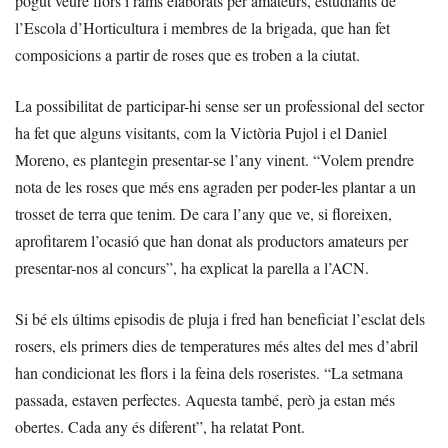
pogut veure flors i rams elaborats per amateurs, estudiants de
l’Escola d’Horticultura i membres de la brigada, que han fet
composicions a partir de roses que es troben a la ciutat.
La possibilitat de participar-hi sense ser un professional del sector
ha fet que alguns visitants, com la Victòria Pujol i el Daniel
Moreno, es plantegin presentar-se l’any vinent. “Volem prendre
nota de les roses que més ens agraden per poder-les plantar a un
trosset de terra que tenim. De cara l’any que ve, si floreixen,
aprofitarem l’ocasió que han donat als productors amateurs per
presentar-nos al concurs”, ha explicat la parella a l’ACN.
Si bé els últims episodis de pluja i fred han beneficiat l’esclat dels
rosers, els primers dies de temperatures més altes del mes d’abril
han condicionat les flors i la feina dels roseristes. “La setmana
passada, estaven perfectes. Aquesta també, però ja estan més
obertes. Cada any és diferent”, ha relatat Pont.