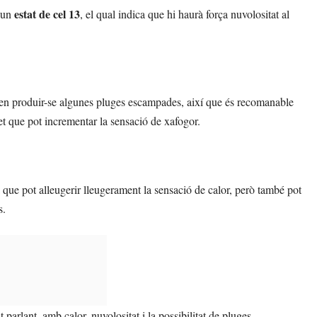
estat de cel 13
 un
, el qual indica que hi haurà força nuvolositat al
ien produir-se algunes pluges escampades, així que és recomanable
fet que pot incrementar la sensació de xafogor.
a que pot alleugerir lleugerament la sensació de calor, però també pot
s.
arlant, amb calor, nuvolositat i la possibilitat de pluges.