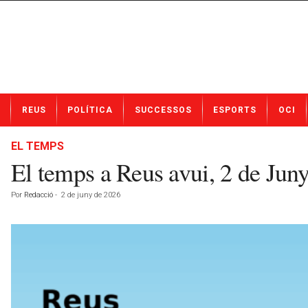
N
REUS
POLÍTICA
SUCCESSOS
ESPORTS
OCI
o
t
í
EL TEMPS
c
El temps a Reus avui, 2 de Jun
i
e
Por
Redacció
-
2 de juny de 2026
s
d
e
R
e
u
s
a