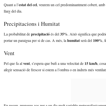
estat del cel
Quant a l’
, veurem un cel predominantment cobert, amb
llarg del dia.
Precipitacions i Humitat
precipitació
35%
La probabilitat de
és del
. Això significa que podr
humitat
100%
portar un paraigua per si de cas. A més, la
serà del
, 
Vent
vent
15 km/h
Pel que fa al
, s’espera que bufi a una velocitat de
, cos
afegir sensació de frescor si estem a l’ombra o en indrets més ventilat
En resum, prepareu-vos per a un dia molt variable meteorològicament p