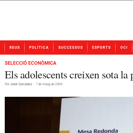
N
REUS
POLÍTICA
SUCCESSOS
ESPORTS
OCI
o
t
í
SELECCIÓ ECONÒMICA
c
Els adolescents creixen sota la pr
i
e
Por
Jordi González
-
7 de maig de 2026
s
d
e
R
e
u
s
a