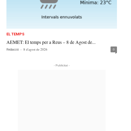
EL TEMPS
AEMET: El temps per a Reus – 8 de Agost de...
-
8 d'agost de 2026
0
Redacció
- Publicitat -