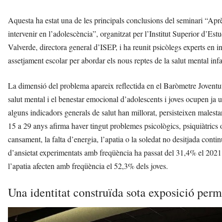
Aquesta ha estat una de les principals conclusions del seminari “Aprèn
intervenir en l’adolescència”, organitzat per l’Institut Superior d’Es
Valverde, directora general d’ISEP, i ha reunit psicòlegs experts en i
assetjament escolar per abordar els nous reptes de la salut mental inf
La dimensió del problema apareix reflectida en el Baròmetre Joventut
salut mental i el benestar emocional d’adolescents i joves ocupen ja un
alguns indicadors generals de salut han millorat, persisteixen malesta
15 a 29 anys afirma haver tingut problemes psicològics, psiquiàtrics o
cansament, la falta d’energia, l’apatia o la soledat no desitjada conti
d’ansietat experimentats amb freqüència ha passat del 31,4% el 2021 
l’apatia afecten amb freqüència el 52,3% dels joves.
Una identitat construïda sota exposició per