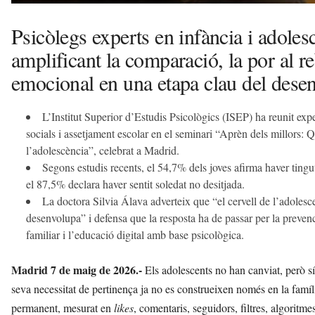
Psicòlegs experts en infància i adolesc
amplificant la comparació, la por al reb
emocional en una etapa clau del des
L’Institut Superior d’Estudis Psicològics (ISEP) ha reunit exp
socials i assetjament escolar en el seminari “Aprèn dels millors: Qu
l’adolescència”, celebrat a Madrid.
Segons estudis recents, el 54,7% dels joves afirma haver tingut
el 87,5% declara haver sentit soledat no desitjada.
La doctora Silvia Álava adverteix que “el cervell de l’adolesce
desenvolupa” i defensa que la resposta ha de passar per la preven
familiar i l’educació digital amb base psicològica.
Madrid 7 de maig de 2026.-
Els adolescents no han canviat, però sí 
seva necessitat de pertinença ja no es construeixen només en la famíli
permanent, mesurat en
likes
, comentaris, seguidors, filtres, algoritmes 