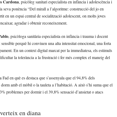
es Cardona
, psicòleg sanitari especialista en infància i adolescència i
la seva ponència “Del mirall a l’algoritme: construcció del jo en
tit en un espai central de socialització adolescent, on molts joves
 encaixar, agradar i obtenir reconeixement.
Pablo
, psicòloga sanitària especialista en infància i trauma i docent
sensible perquè hi conviuen una alta intensitat emocional, una forta
pament. En un context digital marcat per la immediatesa, els estímuls
dificultar la tolerància a la frustració i fer més complex el maneig del
la Fad en què es destaca que s’assenyala que el 94,8% dels
dorm amb el mòbil o la tauleta a l’habitació. A això s’hi suma que el
,3% problemes per dormir i el 39,8% sensació d’ansietat o atacs
nverteix en diana