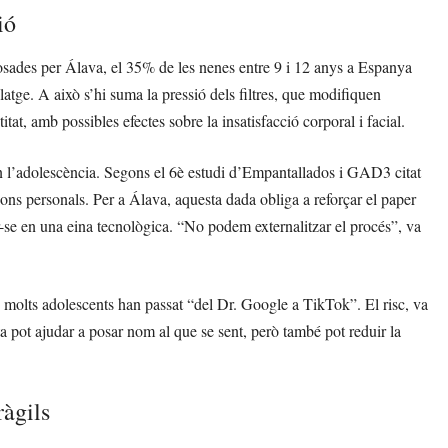
ió
osades per Álava, el 35% de les nenes entre 9 i 12 anys a Espanya
latge. A això s’hi suma la pressió dels filtres, que modifiquen
titat, amb possibles efectes sobre la insatisfacció corporal i facial.
 en l’adolescència. Segons el 6è estudi d’Empantallados i GAD3 citat
ions personals. Per a Álava, aquesta dada obliga a reforçar el paper
r-se en una eina tecnològica. “No podem externalitzar el procés”, va
on molts adolescents han passat “del Dr. Google a TikTok”. El risc, va
ta pot ajudar a posar nom al que se sent, però també pot reduir la
ràgils