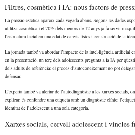
Filtres, cosmètica i IA: nous factors de press
La pressió estètica apareix cada vegada abans. Segons les dades exp
utilitza cosmètica i el 70% dels menors de 12 anys ja fa servir maquil
l’estructura facial en una edat de canvis físics i construcció de la iden
La jornada també va abordar l’impacte de la intel·ligència artificial
en la presentació, un terç dels adolescents pregunta a la IA per qüest
dels adults de referència: el procés d’autoconeixement no pot delega
defensar.
L’experta també va alertar de l’autodiagnòstic a les xarxes socials, 
explicar, és confondre una etiqueta amb un diagnòstic clínic: l’etique
identitat de l’adolescent a una sola categoria.
Xarxes socials, cervell adolescent i vincles f