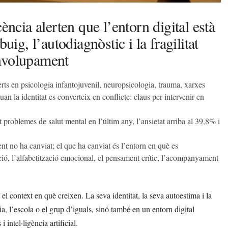
ència alerten que l’entorn digital està
uig, l’autodiagnòstic i la fragilitat
envolupament
erts en psicologia infantojuvenil, neuropsicologia, trauma, xarxes
an la identitat es converteix en conflicte: claus per intervenir en
 problemes de salut mental en l’últim any, l’ansietat arriba al 39,8% i
nt no ha canviat; el que ha canviat és l’entorn en què es
ció, l’alfabetització emocional, el pensament crític, l’acompanyament
el context en què creixen. La seva identitat, la seva autoestima i la
a, l’escola o el grup d’iguals, sinó també en un entorn digital
i intel·ligència artificial.