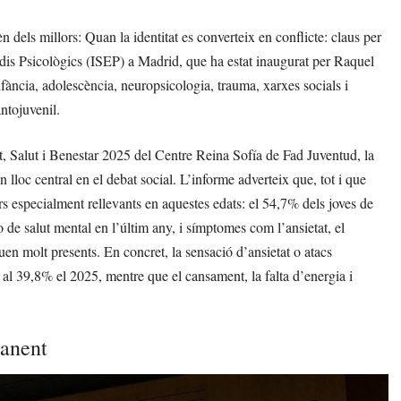
 dels millors: Quan la identitat es converteix en conflicte: claus per
tudis Psicològics (ISEP) a Madrid, que ha estat inaugurat per Raquel
nfància, adolescència, neuropsicologia, trauma, xarxes socials i
antojuvenil.
, Salut i Benestar 2025 del Centre Reina Sofía de Fad Juventud, la
 lloc central en el debat social. L’informe adverteix que, tot i que
rs especialment rellevants en aquestes edats: el 54,7% dels joves de
 de salut mental en l’últim any, i símptomes com l’ansietat, el
nuen molt presents. En concret, la sensació d’ansietat o atacs
al 39,8% el 2025, mentre que el cansament, la falta d’energia i
manent