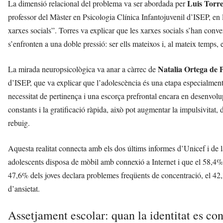
Luis Torr
La dimensió relacional del problema va ser abordada per
professor del Màster en Psicologia Clínica Infantojuvenil d’ISEP, en 
xarxes socials”. Torres va explicar que les xarxes socials s’han conver
s’enfronten a una doble pressió: ser ells mateixos i, al mateix temps,
Natalia Ortega de 
La mirada neuropsicològica va anar a càrrec de
d’ISEP, que va explicar que l’adolescència és una etapa especialment 
necessitat de pertinença i una escorça prefrontal encara en desenvolu
constants i la gratificació ràpida, això pot augmentar la impulsivitat, 
rebuig.
Aquesta realitat connecta amb els dos últims informes d’Unicef i de 
adolescents disposa de mòbil amb connexió a Internet i que el 58,4% 
47,6% dels joves declara problemes freqüents de concentració, el 42
d’ansietat.
Assetjament escolar: quan la identitat es co