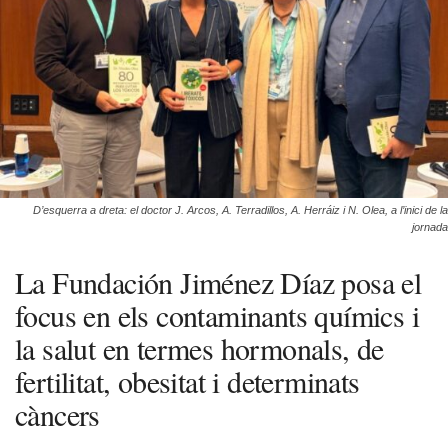
D’esquerra a dreta: el doctor J. Arcos, A. Terradillos, A. Herráiz i N. Olea, a l’inici de la
jornada
La Fundación Jiménez Díaz posa el
focus en els contaminants químics i
la salut en termes hormonals, de
fertilitat, obesitat i determinats
càncers