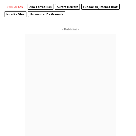
ETIQUETAS
Ana Terradillos
Aurora Herráiz
Fundación Jiménez Díaz
Nicolás Olea
Universitat De Granada
- Publicitat -