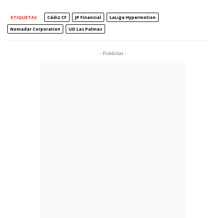
ETIQUETAS
Cádiz CF
JP Financial
LaLiga Hypermotion
Nomadar Corporation
UD Las Palmas
- Publicitat -