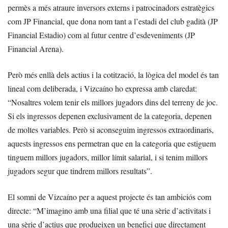
permès a més atraure inversors externs i patrocinadors estratègics
com JP Financial, que dona nom tant a l’estadi del club gadità (JP
Financial Estadio) com al futur centre d’esdeveniments (JP
Financial Arena).
Però més enllà dels actius i la cotització, la lògica del model és tan
lineal com deliberada, i Vizcaíno ho expressa amb claredat:
“Nosaltres volem tenir els millors jugadors dins del terreny de joc.
Si els ingressos depenen exclusivament de la categoria, depenen
de moltes variables. Però si aconseguim ingressos extraordinaris,
aquests ingressos ens permetran que en la categoria que estiguem
tinguem millors jugadors, millor límit salarial, i si tenim millors
jugadors segur que tindrem millors resultats”.
El somni de Vizcaíno per a aquest projecte és tan ambiciós com
directe: “M’imagino amb una filial que té una sèrie d’activitats i
una sèrie d’actius que produeixen un benefici que directament