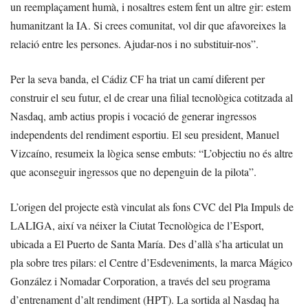
un reemplaçament humà, i nosaltres estem fent un altre gir: estem
humanitzant la IA. Si crees comunitat, vol dir que afavoreixes la
relació entre les persones. Ajudar-nos i no substituir-nos”.
Per la seva banda, el Cádiz CF ha triat un camí diferent per
construir el seu futur, el de crear una filial tecnològica cotitzada al
Nasdaq, amb actius propis i vocació de generar ingressos
independents del rendiment esportiu. El seu president, Manuel
Vizcaíno, resumeix la lògica sense embuts: “L’objectiu no és altre
que aconseguir ingressos que no depenguin de la pilota”.
L’origen del projecte està vinculat als fons CVC del Pla Impuls de
LALIGA, així va néixer la Ciutat Tecnològica de l’Esport,
ubicada a El Puerto de Santa María. Des d’allà s’ha articulat un
pla sobre tres pilars: el Centre d’Esdeveniments, la marca Mágico
González i Nomadar Corporation, a través del seu programa
d’entrenament d’alt rendiment (HPT). La sortida al Nasdaq ha