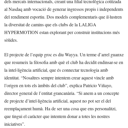
dels mercats internacionals, creant una filial tecnològica cotitzada
al Nasdaq amb vocació de generar ingressos propis i independents
del rendiment esportiu. Dos models complementaris que il·lustren
la diversitat de camins que els clubs de la LALIGA
HYPERMOTION estan explorant per construir institucions més
sòlides.
El projecte de l’equip groc es diu Wayya. Un terme d’arrel guanxe
que resumeix la filosofia amb què el club ha decidit endinsar-se en
la intel·ligència artificial, que és connectar tecnologia amb
identitat. “Nosaltres sempre intentem crear aquest vincle amb
l’origen en tots els àmbits del club”, explica Patricio Viñayo,
director general de l’entitat grancanària. “Si anem a un concepte
de projecte d’intel·ligència artificial, aquest no pot ser el del
reemplaçament humà. Ha de ser una cosa que ens personalitzi,
que tingui el caràcter que intentem donar a totes les nostres
iniciatives”.