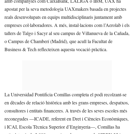
amb companyies com CaixaBank, LALIGA o IBM, UAX ha
apostat per la seva metodologia UAXmakers basada en projectes
reals desenvolupats en equips multidisciplinaris juntament amb
empreses col·laboradores. A més, instal·lacions com l’Aerolab i els
tallers de Talgo i Sacyr al seu campus de Villanueva de la Cañada,
o Campus de Chamberí (Madrid), que acull la Facultat de
Business & Tech reflecteixen aquesta vocació pràctica.
La Universidad Pontificia Comillas completa el podi recolzant-se
en dècades de relació històrica amb les grans empreses, despatxos,
consultores i entitats financeres. A través de les seves escoles més
reconegudes —ICADE, referent en Dret i Ciències Econòmiques,
i ICAI, Escola Tècnica Superior d’Enginyeria—, Comillas ha