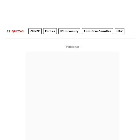
ETIQUETAS
CUNEF
Forbes
IE University
Pontificia Comillas
UAX
- Publicitat -