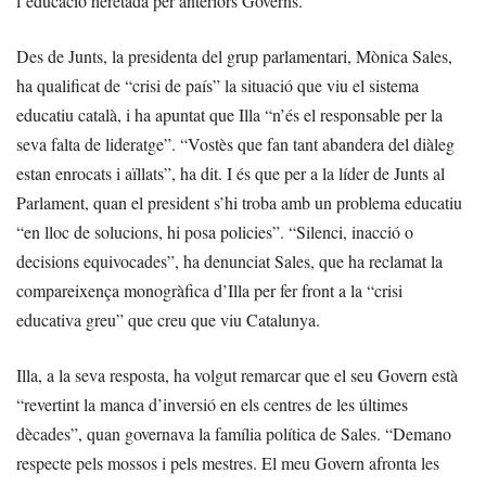
l’educació heretada per anteriors Governs.
Des de Junts, la presidenta del grup parlamentari, Mònica Sales,
ha qualificat de “crisi de país” la situació que viu el sistema
educatiu català, i ha apuntat que Illa “n’és el responsable per la
seva falta de lideratge”. “Vostès que fan tant abandera del diàleg
estan enrocats i aïllats”, ha dit. I és que per a la líder de Junts al
Parlament, quan el president s’hi troba amb un problema educatiu
“en lloc de solucions, hi posa policies”. “Silenci, inacció o
decisions equivocades”, ha denunciat Sales, que ha reclamat la
compareixença monogràfica d’Illa per fer front a la “crisi
educativa greu” que creu que viu Catalunya.
Illa, a la seva resposta, ha volgut remarcar que el seu Govern està
“revertint la manca d’inversió en els centres de les últimes
dècades”, quan governava la família política de Sales. “Demano
respecte pels mossos i pels mestres. El meu Govern afronta les