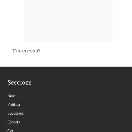
T’interessa?
Seccions
Reus
Política
Successos
Esports
Oci