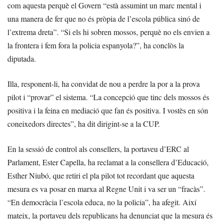
com aquesta perquè el Govern “està assumint un marc mental i
una manera de fer que no és pròpia de l’escola pública sinó de
l’extrema dreta”. “Si els hi sobren mossos, perquè no els envien a
la frontera i fem fora la policia espanyola?”, ha conclòs la
diputada.
Illa, responent-li, ha convidat de nou a perdre la por a la prova
pilot i “provar” el sistema. “La concepció que tinc dels mossos és
positiva i la feina en mediació que fan és positiva. I vostès en són
coneixedors directes”, ha dit dirigint-se a la CUP.
En la sessió de control als consellers, la portaveu d’ERC al
Parlament, Ester Capella, ha reclamat a la consellera d’Educació,
Esther Niubó, que retiri el pla pilot tot recordant que aquesta
mesura es va posar en marxa al Regne Unit i va ser un “fracàs”.
“En democràcia l’escola educa, no la policia”, ha afegit. Així
mateix, la portaveu dels republicans ha denunciat que la mesura és