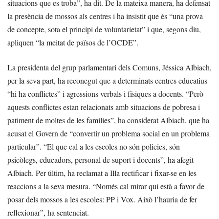
situacions que es troba”, ha dit. De la mateixa manera, ha defensat
la presència de mossos als centres i ha insistit que és “una prova
de concepte, sota el principi de voluntarietat” i que, segons diu,
apliquen “la meitat de països de l’OCDE”.
La presidenta del grup parlamentari dels Comuns, Jéssica Albiach,
per la seva part, ha reconegut que a determinats centres educatius
“hi ha conflictes” i agressions verbals i físiques a docents. “Però
aquests conflictes estan relacionats amb situacions de pobresa i
patiment de moltes de les famílies”, ha considerat Albiach, que ha
acusat el Govern de “convertir un problema social en un problema
particular”. “El que cal a les escoles no són policies, són
psicòlegs, educadors, personal de suport i docents”, ha afegit
Albiach. Per últim, ha reclamat a Illa rectificar i fixar-se en les
reaccions a la seva mesura. “Només cal mirar qui està a favor de
posar dels mossos a les escoles: PP i Vox. Això l’hauria de fer
reflexionar”, ha sentenciat.