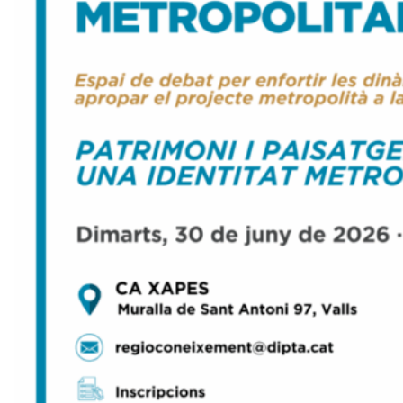
v
u
i