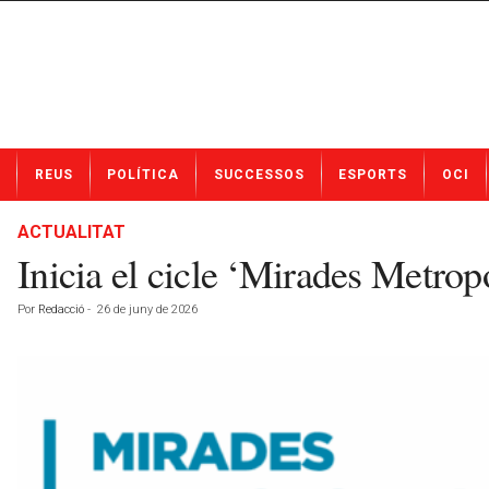
N
REUS
POLÍTICA
SUCCESSOS
ESPORTS
OCI
o
t
í
ACTUALITAT
c
Inicia el cicle ‘Mirades Metrop
i
e
Por
Redacció
-
26 de juny de 2026
s
d
e
R
e
u
s
a