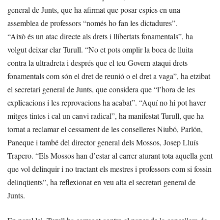
general de Junts, que ha afirmat que posar espies en una
assemblea de professors “només ho fan les dictadures”.
“Això és un atac directe als drets i llibertats fonamentals”, ha
volgut deixar clar Turull. “No et pots omplir la boca de lluita
contra la ultradreta i després que el teu Govern ataqui drets
fonamentals com són el dret de reunió o el dret a vaga”, ha etzibat
el secretari general de Junts, que considera que “l’hora de les
explicacions i les reprovacions ha acabat”. “Aquí no hi pot haver
mitges tintes i cal un canvi radical”, ha manifestat Turull, que ha
tornat a reclamar el cessament de les conselleres Niubó, Parlón,
Paneque i també del director general dels Mossos, Josep Lluís
Trapero. “Els Mossos han d’estar al carrer aturant tota aquella gent
que vol delinquir i no tractant els mestres i professors com si fossin
delinqüents”, ha reflexionat en veu alta el secretari general de
Junts.