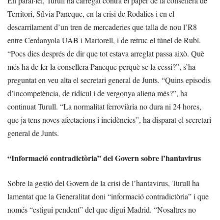
En paral·lel, Turull ha carregat contra el paper de la consellera de
Territori, Sílvia Paneque, en la crisi de Rodalies i en el
descarrilament d’un tren de mercaderies que talla de nou l’R8
entre Cerdanyola UAB i Martorell, i de retruc el túnel de Rubí.
“Pocs dies després de dir que tot estava arreglat passa això. Què
més ha de fer la consellera Paneque perquè se la cessi?”, s’ha
preguntat en veu alta el secretari general de Junts. “Quins episodis
d’incompetència, de ridícul i de vergonya aliena més?”, ha
continuat Turull. “La normalitat ferroviària no dura ni 24 hores,
que ja tens noves afectacions i incidències”, ha disparat el secretari
general de Junts.
“Informació contradictòria” del Govern sobre l’hantavirus
Sobre la gestió del Govern de la crisi de l’hantavirus, Turull ha
lamentat que la Generalitat doni “informació contradictòria” i que
només “estigui pendent” del que digui Madrid. “Nosaltres no