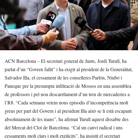
ACN Barcelona – El secretari general de Junts, Jordi Turull, ha
parlat d’un “Govern fallit” i ha exigit al president de la Generalitat,
Salvador Illa, el cessament de les conselleres Parlón, Niubó i
Paneque per la presumpta infiltració de Mossos en una assemblea
de professors i pel nou descarrilament d’un tren de mercaderies a
l’R8. “Cada setmana veiem nous episodis d’incompetència molt
greus per part del Govern i al president Illa això se li està escapant
absolutament de les mans”, ha afirmat Turull aquest dissabte des
del Mercat del Clot de Barcelona. “Cal un canvi radical i uns
cessaments molt clars i molt explícits”, ha insistit el secretari