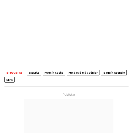
ETIQUETAS
65YMÁS
Fermín Cacho
Fundació Más Sénior
Joaquín Asensio
SEPE
- Publicitat -