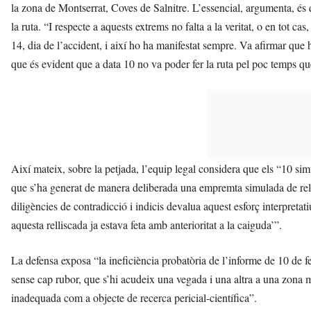
la zona de Montserrat, Coves de Salnitre. L’essencial, argumenta, és 
la ruta. “I respecte a aquests extrems no falta a la veritat, o en tot ca
14, dia de l’accident, i així ho ha manifestat sempre. Va afirmar que h
que és evident que a data 10 no va poder fer la ruta pel poc temps q
Així mateix, sobre la petjada, l’equip legal considera que els “10 s
que s’ha generat de manera deliberada una empremta simulada de relli
diligències de contradicció i indicis devalua aquest esforç interpreta
aquesta relliscada ja estava feta amb anterioritat a la caiguda’”.
La defensa exposa “la ineficiència probatòria de l’informe de 10 de 
sense cap rubor, que s’hi acudeix una vegada i una altra a una zona
inadequada com a objecte de recerca pericial-científica”.