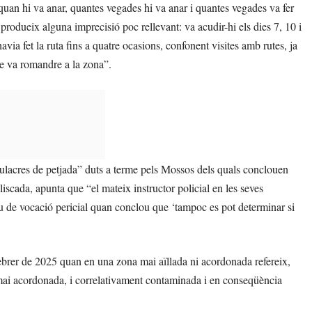
quan hi va anar, quantes vegades hi va anar i quantes vegades va fer
s, produeix alguna imprecisió poc rellevant: va acudir-hi els dies 7, 10 i
avia fet la ruta fins a quatre ocasions, confonent visites amb rutes, ja
ue va romandre a la zona”.
imulacres de petjada” duts a terme pels Mossos dels quals conclouen
scada, apunta que “el mateix instructor policial en les seves
tiu de vocació pericial quan conclou que ‘tampoc es pot determinar si
febrer de 2025 quan en una zona mai aïllada ni acordonada refereix,
 mai acordonada, i correlativament contaminada i en conseqüència