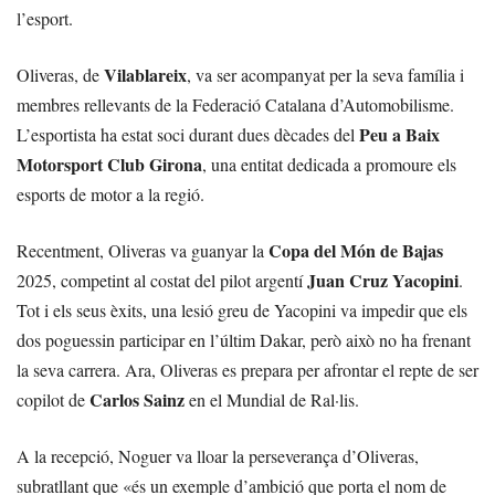
l’esport.
Vilablareix
Oliveras, de
, va ser acompanyat per la seva família i
membres rellevants de la Federació Catalana d’Automobilisme.
Peu a Baix
L’esportista ha estat soci durant dues dècades del
Motorsport Club Girona
, una entitat dedicada a promoure els
esports de motor a la regió.
Copa del Món de Bajas
Recentment, Oliveras va guanyar la
Juan Cruz Yacopini
2025, competint al costat del pilot argentí
.
Tot i els seus èxits, una lesió greu de Yacopini va impedir que els
dos poguessin participar en l’últim Dakar, però això no ha frenant
la seva carrera. Ara, Oliveras es prepara per afrontar el repte de ser
Carlos Sainz
copilot de
en el Mundial de Ral·lis.
A la recepció, Noguer va lloar la perseverança d’Oliveras,
subratllant que «és un exemple d’ambició que porta el nom de