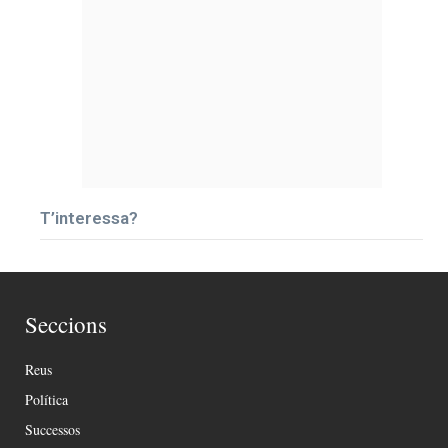
T’interessa?
Seccions
Reus
Política
Successos