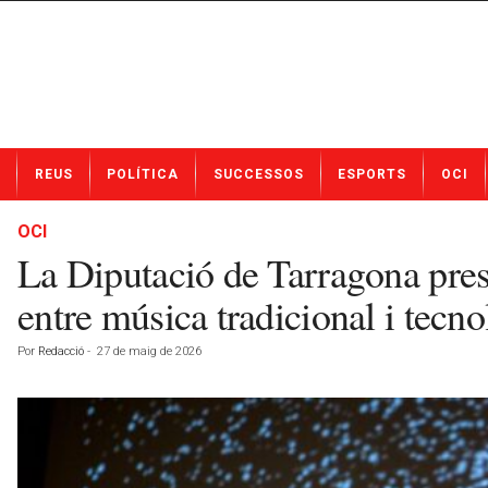
N
REUS
POLÍTICA
SUCCESSOS
ESPORTS
OCI
o
t
í
OCI
c
La Diputació de Tarragona prese
i
e
entre música tradicional i tecno
s
d
Por
Redacció
-
27 de maig de 2026
e
R
e
u
s
a