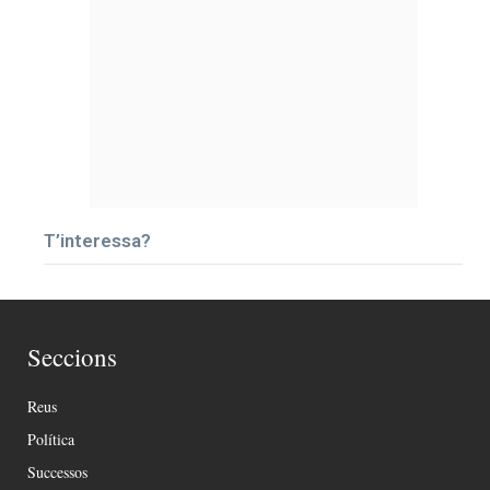
T’interessa?
Seccions
Reus
Política
Successos