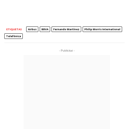
ETIQUETAS
Airbus
BBVA
Fernando Martínez
Philip Morris International
Telefónica
- Publicitat -