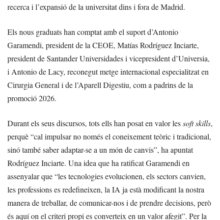
recerca i l’expansió de la universitat dins i fora de Madrid.
Els nous graduats han comptat amb el suport d’Antonio
Garamendi, president de la CEOE, Matías Rodríguez Inciarte,
president de Santander Universidades i vicepresident d’Universia,
i Antonio de Lacy, reconegut metge internacional especialitzat en
Cirurgia General i de l’Aparell Digestiu, com a padrins de la
promoció 2026.
Durant els seus discursos, tots ells han posat en valor les
soft skills
,
perquè “cal impulsar no només el coneixement teòric i tradicional,
sinó també saber adaptar-se a un món de canvis”, ha apuntat
Rodríguez Inciarte. Una idea que ha ratificat Garamendi en
assenyalar que “les tecnologies evolucionen, els sectors canvien,
les professions es redefineixen, la IA ja està modificant la nostra
manera de treballar, de comunicar-nos i de prendre decisions, però
és aquí on el criteri propi es converteix en un valor afegit”. Per la