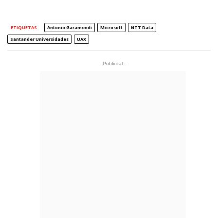
ETIQUETAS
Antonio Garamendi
Microsoft
NTT Data
Santander Universidades
UAX
- Publicitat -