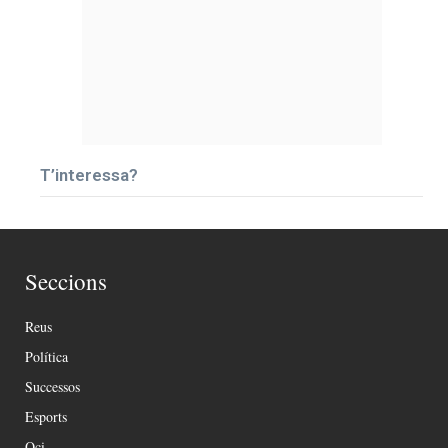
T’interessa?
Seccions
Reus
Política
Successos
Esports
Oci