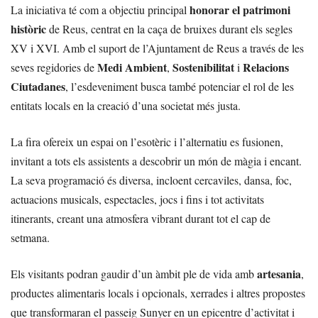
honorar el patrimoni
La iniciativa té com a objectiu principal
històric
de Reus, centrat en la caça de bruixes durant els segles
XV i XVI. Amb el suport de l’Ajuntament de Reus a través de les
Medi Ambient
Sostenibilitat
Relacions
seves regidories de
,
i
Ciutadanes
, l’esdeveniment busca també potenciar el rol de les
entitats locals en la creació d’una societat més justa.
La fira ofereix un espai on l’esotèric i l’alternatiu es fusionen,
invitant a tots els assistents a descobrir un món de màgia i encant.
La seva programació és diversa, incloent cercaviles, dansa, foc,
actuacions musicals, espectacles, jocs i fins i tot activitats
itinerants, creant una atmosfera vibrant durant tot el cap de
setmana.
artesania
Els visitants podran gaudir d’un àmbit ple de vida amb
,
productes alimentaris locals i opcionals, xerrades i altres propostes
que transformaran el passeig Sunyer en un epicentre d’activitat i