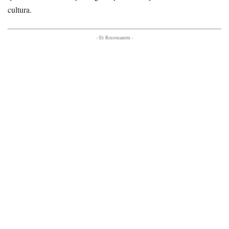
cultura.
- Et Recomanem -