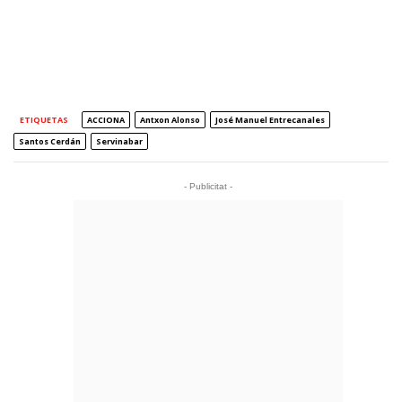
ETIQUETAS
ACCIONA
Antxon Alonso
José Manuel Entrecanales
Santos Cerdán
Servinabar
- Publicitat -