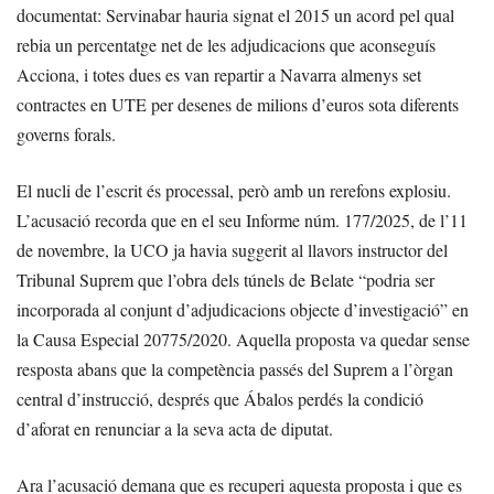
documentat: Servinabar hauria signat el 2015 un acord pel qual
rebia un percentatge net de les adjudicacions que aconseguís
Acciona, i totes dues es van repartir a Navarra almenys set
contractes en UTE per desenes de milions d’euros sota diferents
governs forals.
El nucli de l’escrit és processal, però amb un rerefons explosiu.
L’acusació recorda que en el seu Informe núm. 177/2025, de l’11
de novembre, la UCO ja havia suggerit al llavors instructor del
Tribunal Suprem que l’obra dels túnels de Belate “podria ser
incorporada al conjunt d’adjudicacions objecte d’investigació” en
la Causa Especial 20775/2020. Aquella proposta va quedar sense
resposta abans que la competència passés del Suprem a l’òrgan
central d’instrucció, després que Ábalos perdés la condició
d’aforat en renunciar a la seva acta de diputat.
Ara l’acusació demana que es recuperi aquesta proposta i que es