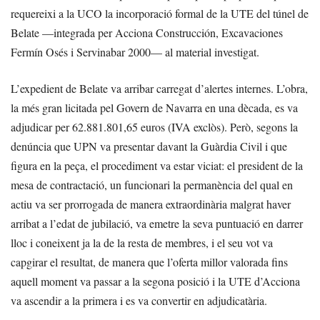
requereixi a la UCO la incorporació formal de la UTE del túnel de
Belate —integrada per Acciona Construcción, Excavaciones
Fermín Osés i Servinabar 2000— al material investigat.
L’expedient de Belate va arribar carregat d’alertes internes. L’obra,
la més gran licitada pel Govern de Navarra en una dècada, es va
adjudicar per 62.881.801,65 euros (IVA exclòs). Però, segons la
denúncia que UPN va presentar davant la Guàrdia Civil i que
figura en la peça, el procediment va estar viciat: el president de la
mesa de contractació, un funcionari la permanència del qual en
actiu va ser prorrogada de manera extraordinària malgrat haver
arribat a l’edat de jubilació, va emetre la seva puntuació en darrer
lloc i coneixent ja la de la resta de membres, i el seu vot va
capgirar el resultat, de manera que l’oferta millor valorada fins
aquell moment va passar a la segona posició i la UTE d’Acciona
va ascendir a la primera i es va convertir en adjudicatària.