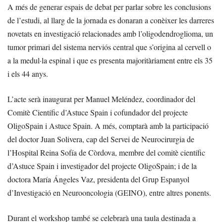
A més de generar espais de debat per parlar sobre les conclusions
de l’estudi, al llarg de la jornada es donaran a conèixer les darreres
novetats en investigació relacionades amb l’oligodendroglioma, un
tumor primari del sistema nerviós central que s’origina al cervell o
a la medul·la espinal i que es presenta majoritàriament entre els 35
i els 44 anys.
L’acte serà inaugurat per Manuel Meléndez, coordinador del
Comitè Científic d’Astuce Spain i cofundador del projecte
OligoSpain i Astuce Spain. A més, comptarà amb la participació
del doctor Juan Solivera, cap del Servei de Neurocirurgia de
l’Hospital Reina Sofía de Còrdova, membre del comitè científic
d’Astuce Spain i investigador del projecte OligoSpain; i de la
doctora María Ángeles Vaz, presidenta del Grup Espanyol
d’Investigació en Neurooncologia (GEINO), entre altres ponents.
Durant el workshop també se celebrarà una taula destinada a