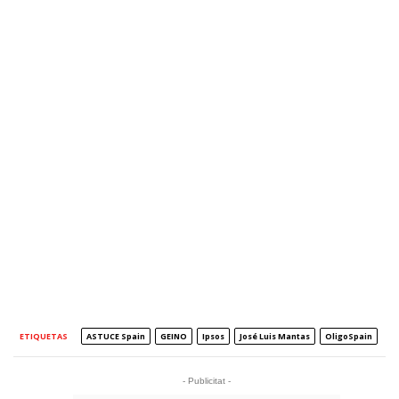
ETIQUETAS
ASTUCE Spain
GEINO
Ipsos
José Luis Mantas
OligoSpain
- Publicitat -