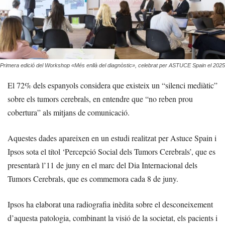
Primera edició del Workshop «Més enllà del diagnòstic», celebrat per ASTUCE Spain el 2025
El 72% dels espanyols considera que existeix un “silenci mediàtic”
sobre els tumors cerebrals, en entendre que “no reben prou
cobertura” als mitjans de comunicació.
Aquestes dades apareixen en un estudi realitzat per Astuce Spain i
Ipsos sota el títol ‘Percepció Social dels Tumors Cerebrals’, que es
presentarà l’11 de juny en el marc del Dia Internacional dels
Tumors Cerebrals, que es commemora cada 8 de juny.
Ipsos ha elaborat una radiografia inèdita sobre el desconeixement
d’aquesta patologia, combinant la visió de la societat, els pacients i