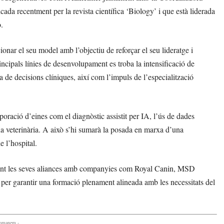
 recentment per la revista científica ‘Biology’ i que està liderada
.
onar el seu model amb l’objectiu de reforçar el seu lideratge i
incipals línies de desenvolupament es troba la intensificació de
a de decisions clíniques, així com l’impuls de l’especialització
rporació d’eines com el diagnòstic assistit per IA, l’ús de dades
na veterinària. A això s’hi sumarà la posada en marxa d’una
e l’hospital.
orçant les seves aliances amb companyies com Royal Canin, MSD
er garantir una formació plenament alineada amb les necessitats del
comanem -