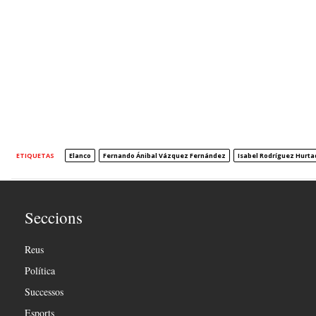
ETIQUETAS
Elanco
Fernando Ánibal Vázquez Fernández
Isabel Rodríguez Hurta
Seccions
Reus
Política
Successos
Esports