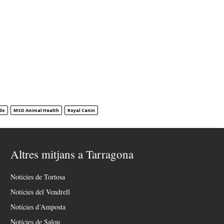
do
MSD Animal Health
Royal Canin
Altres mitjans a Tarragona
Notícies de Tortosa
Notícies del Vendrell
Notícies d’Amposta
Notícies de Salou