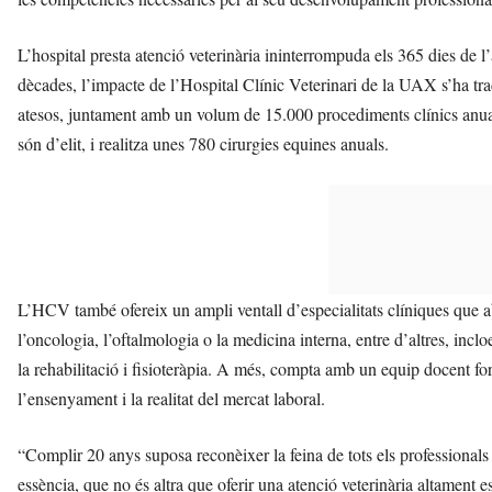
L’hospital presta atenció veterinària ininterrompuda els 365 dies de
dècades, l’impacte de l’Hospital Clínic Veterinari de la UAX s’ha t
atesos, juntament amb un volum de 15.000 procediments clínics anua
són d’elit, i realitza unes 780 cirurgies equines anuals.
L’HCV també ofereix un ampli ventall d’especialitats clíniques que a
l’oncologia, l’oftalmologia o la medicina interna, entre d’altres, inc
la rehabilitació i fisioteràpia. A més, compta amb un equip docent for
l’ensenyament i la realitat del mercat laboral.
“Complir 20 anys suposa reconèixer la feina de tots els professionals 
essència, que no és altra que oferir una atenció veterinària altament e