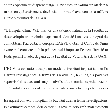
en una oportunitat d’aprenentatge. Haver atès un volum tan alt de pac
model en què assistència, docència i innovació avancen de la mà”, 
Clínic Veterinari de la UAX.
“L’Hospital Clínic Veterinari és una extensió natural de la Facultat de
desenvolupin criteri clínic, capacitat de decisió i una visió integral 
com obtenir l’acreditació europea EAEVE o obrir el Centre de Simulac
avançar el contacte amb la pràctica real i impulsar l’especialització am
Rodríguez Hurtado, degana de la Facultat de Veterinària de la UAX.
L’HCV ha evolucionat cap a un model universitari inspirat tant en l’
Carrera Investigadora. A través dels nivells R1, R2 i R3, els joves ve
supervisió fins a assumir majors nivells d’autonomia, especialització i 
continuïtat als millors alumnes i graduats, connectant la pràctica ass
En aquest context, l’hospital i la Facultat duen a terme investigac
l’envelliment cerebral dels cetacis i la seva relació amb malalties 