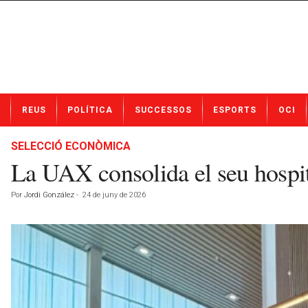
N
REUS
POLÍTICA
SUCCESSOS
ESPORTS
OCI
o
t
í
SELECCIÓ ECONÒMICA
c
La UAX consolida el seu hospita
i
e
Por
Jordi González
-
24 de juny de 2026
s
d
e
R
e
u
s
a