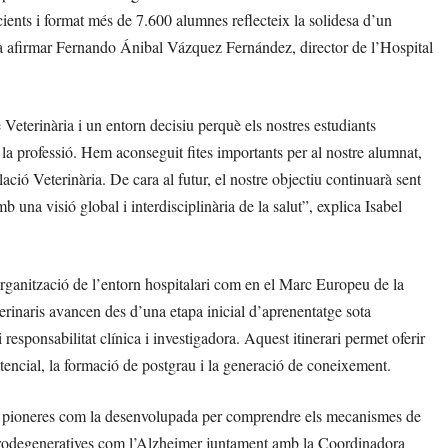
ients i format més de 7.600 alumnes reflecteix la solidesa d’un
va afirmar Fernando Ánibal Vázquez Fernández, director de l’Hospital
 Veterinària i un entorn decisiu perquè els nostres estudiants
de la professió. Hem aconseguit fites importants per al nostre alumnat,
ió Veterinària. De cara al futur, el nostre objectiu continuarà sent
b una visió global i interdisciplinària de la salut”, explica Isabel
organització de l’entorn hospitalari com en el Marc Europeu de la
terinaris avancen des d’una etapa inicial d’aprenentatge sota
responsabilitat clínica i investigadora. Aquest itinerari permet oferir
istencial, la formació de postgrau i la generació de coneixement.
ions pioneres com la desenvolupada per comprendre els mecanismes de
neurodegeneratives com l’Alzheimer juntament amb la Coordinadora