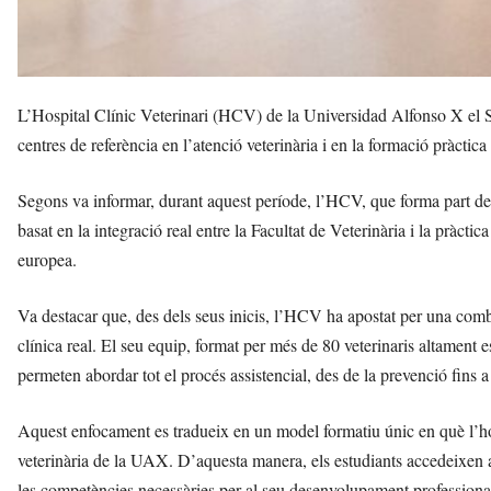
L’Hospital Clínic Veterinari (HCV) de la Universidad Alfonso X el 
centres de referència en l’atenció veterinària i en la formació pràctica
Segons va informar, durant aquest període, l’HCV, que forma part de 
basat en la integració real entre la Facultat de Veterinària i la pràcti
europea.
Va destacar que, des dels seus inicis, l’HCV ha apostat per una comb
clínica real. El seu equip, format per més de 80 veterinaris altament e
permeten abordar tot el procés assistencial, des de la prevenció fins a 
Aquest enfocament es tradueix en un model formatiu únic en què l’ho
veterinària de la UAX. D’aquesta manera, els estudiants accedeixen a l
les competències necessàries per al seu desenvolupament professiona