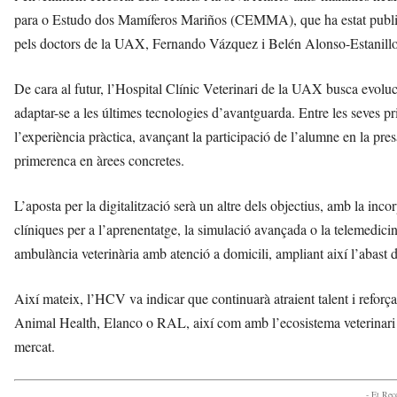
para o Estudo dos Mamíferos Mariños (CEMMA), que ha estat publicada
pels doctors de la UAX, Fernando Vázquez i Belén Alonso-Estanillo
De cara al futur, l’Hospital Clínic Veterinari de la UAX busca evoluci
adaptar-se a les últimes tecnologies d’avantguarda. Entre les seves pr
l’experiència pràctica, avançant la participació de l’alumne en la pres
primerenca en àrees concretes.
L’aposta per la digitalització serà un altre dels objectius, amb la inco
clíniques per a l’aprenentatge, la simulació avançada o la telemedici
ambulància veterinària amb atenció a domicili, ampliant així l’abast d
Així mateix, l’HCV va indicar que continuarà atraient talent i ref
Animal Health, Elanco o RAL, així com amb l’ecosistema veterinari p
mercat.
- Et Re