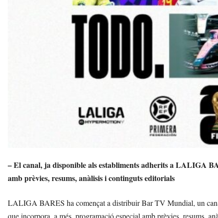
– El canal, ja disponible als establiments adherits a LALIGA BA
amb prèvies, resums, anàlisis i continguts editorials
LALIGA BARES ha començat a distribuir Bar TV Mundial, un canal que 
que incorpora, a més, programació especial amb prèvies, resums, anàl