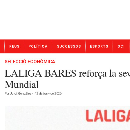
N
REUS
POLÍTICA
SUCCESSOS
ESPORTS
OCI
o
t
í
SELECCIÓ ECONÒMICA
c
LALIGA BARES reforça la seva
i
e
Mundial
s
d
Por
Jordi González
-
12 de juny de 2026
e
R
e
u
s
a