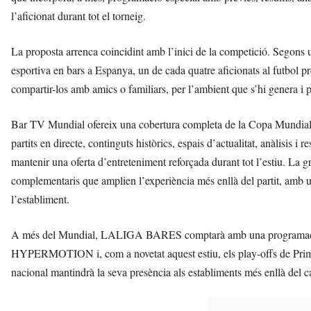
l’aficionat durant tot el torneig.
La proposta arrenca coincidint amb l’inici de la competició. Segons
esportiva en bars a Espanya, un de cada quatre aficionats al futbol pre
compartir-los amb amics o familiars, per l’ambient que s’hi genera i pe
Bar TV Mundial ofereix una cobertura completa de la Copa Mundia
partits en directe, continguts històrics, espais d’actualitat, anàlis
mantenir una oferta d’entreteniment reforçada durant tot l’estiu. La 
complementaris que amplien l’experiència més enllà del partit, amb 
l’establiment.
A més del Mundial, LALIGA BARES comptarà amb una programació
HYPERMOTION i, com a novetat aquest estiu, els play-offs de Prim
nacional mantindrà la seva presència als establiments més enllà del