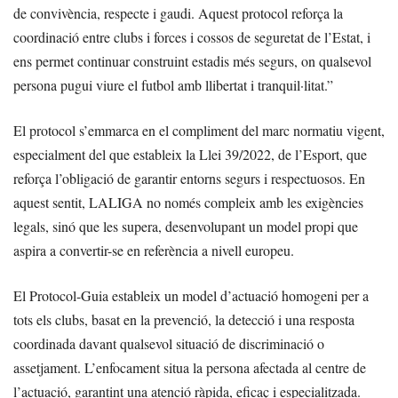
de convivència, respecte i gaudi. Aquest protocol reforça la
coordinació entre clubs i forces i cossos de seguretat de l’Estat, i
ens permet continuar construint estadis més segurs, on qualsevol
persona pugui viure el futbol amb llibertat i tranquil·litat.”
El protocol s’emmarca en el compliment del marc normatiu vigent,
especialment del que estableix la Llei 39/2022, de l’Esport, que
reforça l’obligació de garantir entorns segurs i respectuosos. En
aquest sentit, LALIGA no només compleix amb les exigències
legals, sinó que les supera, desenvolupant un model propi que
aspira a convertir-se en referència a nivell europeu.
El Protocol-Guia estableix un model d’actuació homogeni per a
tots els clubs, basat en la prevenció, la detecció i una resposta
coordinada davant qualsevol situació de discriminació o
assetjament. L’enfocament situa la persona afectada al centre de
l’actuació, garantint una atenció ràpida, eficaç i especialitzada.