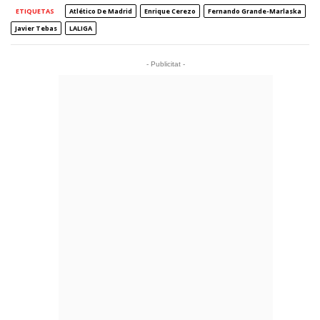
ETIQUETAS
Atlético De Madrid
Enrique Cerezo
Fernando Grande-Marlaska
Javier Tebas
LALIGA
- Publicitat -