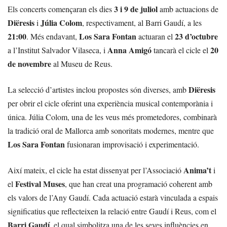
3 i 9 de juliol
Els concerts començaran els dies
amb actuacions de
Diëresis
Júlia Colom
i
, respectivament, al Barri Gaudí, a les
21:00
Los Sara Fontan
23 d’octubre
. Més endavant,
actuaran el
Anna Amigó
20
a l’Institut Salvador Vilaseca, i
tancarà el cicle el
de novembre
al Museu de Reus.
Diëresis
La selecció d’artistes inclou propostes són diverses, amb
per obrir el cicle oferint una experiència musical contemporània i
única. Júlia Colom, una de les veus més prometedores, combinarà
la tradició oral de Mallorca amb sonoritats modernes, mentre que
Los Sara Fontan
fusionaran improvisació i experimentació.
Anima’t
Així mateix, el cicle ha estat dissenyat per l’Associació
i
Festival Muses
el
, que han creat una programació coherent amb
els valors de l’Any Gaudí. Cada actuació estarà vinculada a espais
significatius que reflecteixen la relació entre Gaudí i Reus, com el
Barri Gaudí
, el qual simbolitza una de les seves influències en