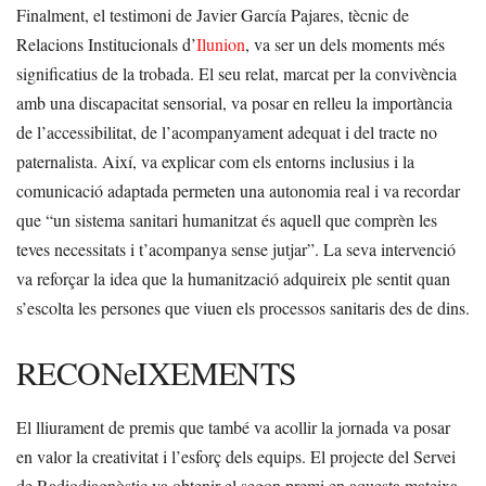
Finalment, el testimoni de Javier García Pajares, tècnic de
Relacions Institucionals d’
Ilunion
, va ser un dels moments més
significatius de la trobada. El seu relat, marcat per la convivència
amb una discapacitat sensorial, va posar en relleu la importància
de l’accessibilitat, de l’acompanyament adequat i del tracte no
paternalista. Així, va explicar com els entorns inclusius i la
comunicació adaptada permeten una autonomia real i va recordar
que “un sistema sanitari humanitzat és aquell que comprèn les
teves necessitats i t’acompanya sense jutjar”. La seva intervenció
va reforçar la idea que la humanització adquireix ple sentit quan
s’escolta les persones que viuen els processos sanitaris des de dins.
RECONeIXEMENTS
El lliurament de premis que també va acollir la jornada va posar
en valor la creativitat i l’esforç dels equips. El projecte del Servei
de Radiodiagnòstic va obtenir el segon premi en aquesta mateixa