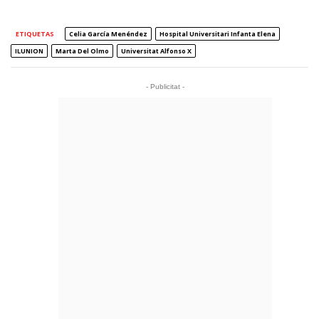
ETIQUETAS
Celia García Menéndez
Hospital Universitari Infanta Elena
ILUNION
Marta Del Olmo
Universitat Alfonso X
- Publicitat -