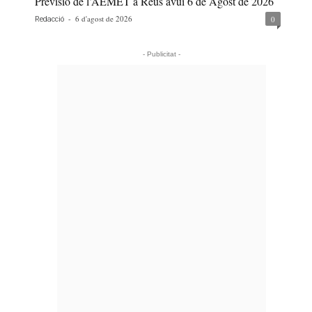
Previsió de l’AEMET a Reus avui 6 de Agost de 2026
-
6 d'agost de 2026
0
Redacció
- Publicitat -