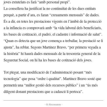
joves extutelats es farà “amb personal propi”.
La consellera ha justificat la no continuïtat de les dues entitats
perquè, a partir d’ara, es faran “creuaments mensuals” de dades.
És a dir, en totes les prestacions vigents en l’àmbit de la protecció
a la infància es comprovarà amb “la vida laboral dels beneficiaris,
les bases de cotització, el padró, el cadastre i informació de salut”.
“Quan es detecta que un jove comença a treballar, la prestació se li
ajusta”, ha reblat. Segons Martínez Bravo, “per primera vegada a
la història” hi haurà dades mensuals de la tresoreria general de la
Seguretat Social, on hi ha les bases de cotització dels joves.
Tot plegat, una modificació de l’administració posant “més
tecnologia” que posa “ordre i qualitat”. Martínez Bravo sosté que
permetrà una “millor gestió dels recursos públics” i un “ús més
diligent donant prestacions que a cadascú li pertoca”.
- Et Recomanem -