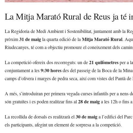
La Mitja Marató Rural de Reus ja té i
La Regidoria de Medi Ambient i Sostenibilitat, juntament amb la Reg
31 de maig
Mitja Marató Rural
pròxim
la quarta edició de la
. Aqu
Riudecanyes, té com a objectiu promoure el coneixement dels camins r
21 quilòmetres
La competició ofereix dos recorreguts: un de
per a la
9:30 hores
conjuntament a les
des del passeig de la Boca de la Mina.
camps d’olivera i marges de pedra seca, així com vistes del Pantà de
A més, s’introduiran per primera vegada curses infantils per a nens d
28 de maig
són gratuïtes i es poden realitzar fins al
a les 12h o fins a
30 de maig
La recollida de dorsals es realitzarà el
a l’edifici del Par
els participants, afegint un element de sorpresa a la competició.