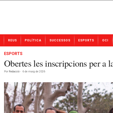
N
REUS
POLÍTICA
SUCCESSOS
ESPORTS
OCI
o
t
í
ESPORTS
c
Obertes les inscripcions per a
i
e
Por
Redacció
-
6 de maig de 2026
s
d
e
R
e
u
s
a