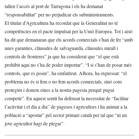
tallen l’accés al port de Tarragona i els ha demanat
“responsabilitat” per no perjudicar els subministraments.
El titular d’Agricultura ha recordat que la Generalitat no té
competències en el pacte impulsat per la Unió Europea. Tot i això
ha dit que demanaran que els acords comercials s’han de fer “amb
unes garanties, clàusules de salvaguarda, clàusules mirall i
controls de fronteres” ja que ha considerat que “el que està
prohibit aquí no s’ha de poder importar”. “I si s’han de posar més
controls, que es posin”, ha emfatitzat. Alhora, ha expressat: “el
problema no és si fem o no fem acords comercials, sinó com
protegim i donem eines a la nostra pagesia perquè pugui
competir”. En aquest sentit ha defensat la necessitat de “facilitar
l’activitat i el dia a dia” de pagesos i agricultors i ha animat a la
població a “apostar” pel sector primari català per tal que “ni un
jove agricultor hagi de plegar”.