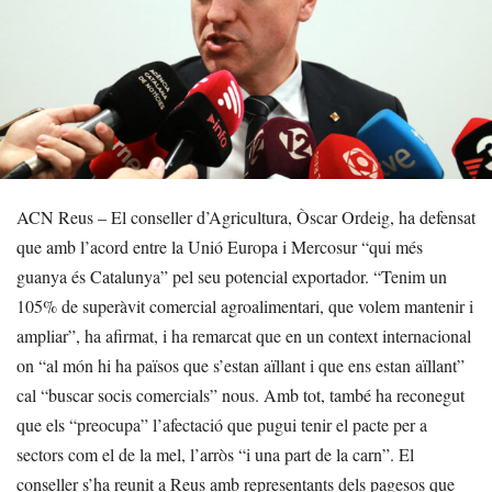
ACN Reus – El conseller d’Agricultura, Òscar Ordeig, ha defensat
que amb l’acord entre la Unió Europa i Mercosur “qui més
guanya és Catalunya” pel seu potencial exportador. “Tenim un
105% de superàvit comercial agroalimentari, que volem mantenir i
ampliar”, ha afirmat, i ha remarcat que en un context internacional
on “al món hi ha països que s’estan aïllant i que ens estan aïllant”
cal “buscar socis comercials” nous. Amb tot, també ha reconegut
que els “preocupa” l’afectació que pugui tenir el pacte per a
sectors com el de la mel, l’arròs “i una part de la carn”. El
conseller s’ha reunit a Reus amb representants dels pagesos que