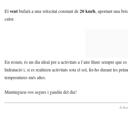
vent
20 km/h
El
bufarà a una velocitat constant de
, aportant una bri
calor.
En resum, és un dia ideal per a activitats a l’aire lliure sempre que
hidratació i, si es realitzen activitats sota el sol, fer-ho durant les pri
temperatures més altes.
Mantingueu-vos segurs i gaudiu del dia!
- Et Re