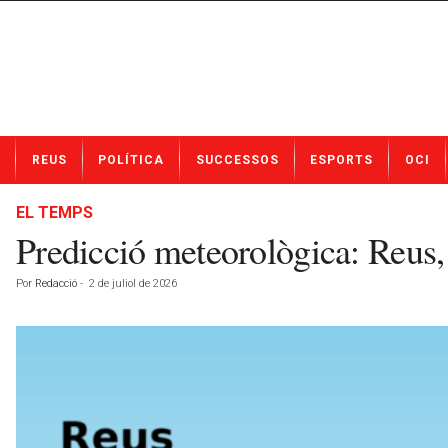
N
REUS
POLÍTICA
SUCCESSOS
ESPORTS
OCI
o
t
í
EL TEMPS
c
Predicció meteorològica: Reus,
i
e
Por
Redacció
-
2 de juliol de 2026
s
d
e
R
e
u
s
a