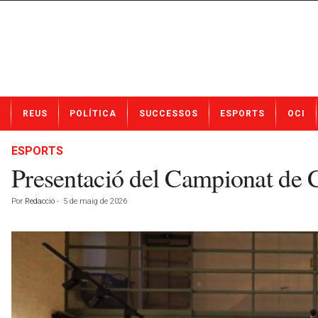
N
REUS
POLÍTICA
SUCCESSOS
ESPORTS
OCI
o
t
í
ESPORTS
c
Presentació del Campionat de C
i
e
Por
Redacció
-
5 de maig de 2026
s
d
e
R
e
u
s
a