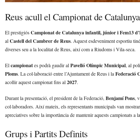
Reus acull el Campionat de Catalunya
Campionat de Catalunya infantil, júnior i Fem13 d’
El prestigiós
Castell del Cambrer de Reus
al
. Aquest esdeveniment esportiu tind
diverses seu a la localitat de Reus, així com a Riudoms i Vila-seca.
campionat
Pavelló Olímpic Municipal
El
es podrà gaudir al
, al po
Ploms
Federació C
. La col·laboració entre l’Ajuntament de Reus i la
2027
acollir aquest campionat fins al
.
Benjamí Pons
Durant la presentació, el president de la Federació,
, 
col·laboradors. Així mateix, els representants municipals van mostr
apreciatives sobre la importància de mantenir aquests campionats a la 
Grups i Partits Definits