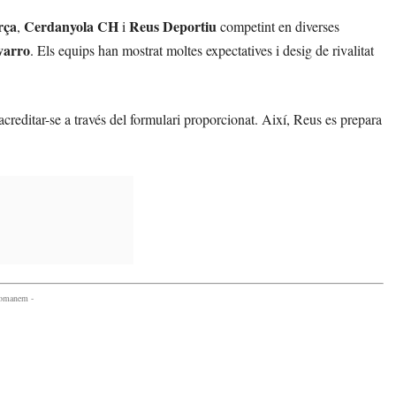
rça
Cerdanyola CH
Reus Deportiu
,
i
competint en diverses
varro
. Els equips han mostrat moltes expectatives i desig de rivalitat
acreditar-se a través del formulari proporcionat. Així, Reus es prepara
comanem -