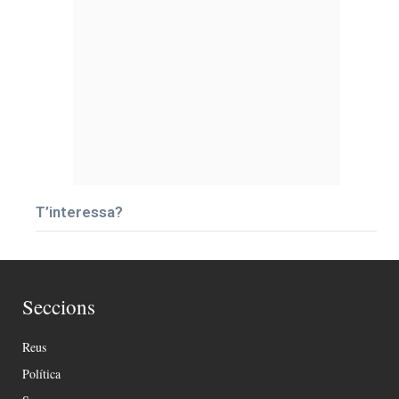
T’interessa?
Seccions
Reus
Política