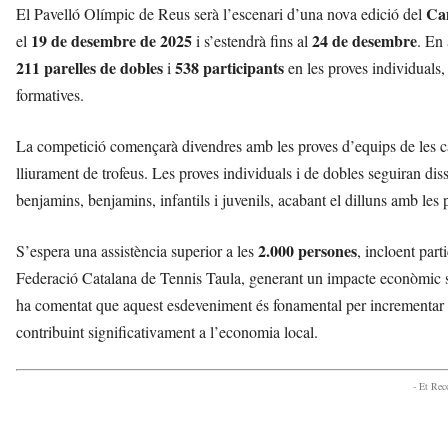
Cam
v
El Pavelló Olímpic de Reus serà l’escenari d’una nova edició del
u
19 de desembre de 2025
24 de desembre
el
i s’estendrà fins al
. En
i
211 parelles de dobles
538 participants
i
en les proves individuals, 
formatives.
La competició començarà divendres amb les proves d’equips de les cat
lliurament de trofeus. Les proves individuals i de dobles seguiran dis
benjamins, benjamins, infantils i juvenils, acabant el dilluns amb les 
2.000 persones
S’espera una assistència superior a les
, incloent part
Federació Catalana de Tennis Taula, generant un impacte econòmic sign
ha comentat que aquest esdeveniment és fonamental per incrementar la v
contribuint significativament a l’economia local.
- Et Re