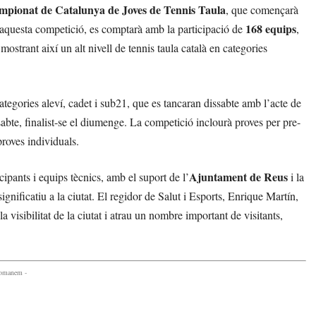
pionat de Catalunya de Joves de Tennis Taula
, que començarà
168 equips
 aquesta competició, es comptarà amb la participació de
,
mostrant així un alt nivell de tennis taula català en categories
egories aleví, cadet i sub21, que es tancaran dissabte amb l’acte de
sabte, finalist-se el diumenge. La competició inclourà proves per pre-
proves individuals.
Ajuntament de Reus
icipants i equips tècnics, amb el suport de l’
i la
ificatiu a la ciutat. El regidor de Salut i Esports, Enrique Martín,
isibilitat de la ciutat i atrau un nombre important de visitants,
comanem -