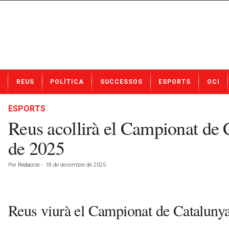
N
REUS
POLÍTICA
SUCCESSOS
ESPORTS
OCI
o
t
í
ESPORTS
c
Reus acollirà el Campionat de 
i
e
de 2025
s
d
Por
Redacció
-
18 de desembre de 2025
e
R
e
u
Reus viurà el Campionat de Catalunya
s
a