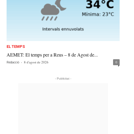
EL TEMPS
AEMET: El temps per a Reus – 8 de Agost de...
-
8 d'agost de 2026
0
Redacció
- Publicitat -