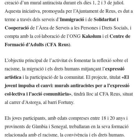
creació d’un mural antiracista durant els dies 1, 2 i 3 de juliol.
Aquesta iniciativa, promoguda per l’Ajuntament de Reus, es dut a
Immigració
Solidaritat i
terme a través dels serveis d’
i de
Cooperació
de l’Àrea de Serveis a les Persones i Drets Socials, i
Kakolum
Centre de
compta amb la col·laboració de l’ONG
i el
Formació d’Adults (CFA Reus)
.
L’objectiu principal de l’activitat és fomentar la reflexió sobre el
expressió
racisme, la migració i els drets humans mitjançant l’
artística
«El
i la participació de la comunitat. El projecte, titulat
jovent impulsa el canvi: murals antiracistes per a l’expressió
col·lectiva i l’acció comunitària»
, tindrà lloc al CFA Reus, situat
al carrer d’Astorga, al barri Fortuny.
Els joves participants, amb edats compreses entre 18 i 20 anys i
provinents de Gàmbia i Senegal, treballaran en la seva formació
relacionada amb el racisme, la convivència i els drets humans.