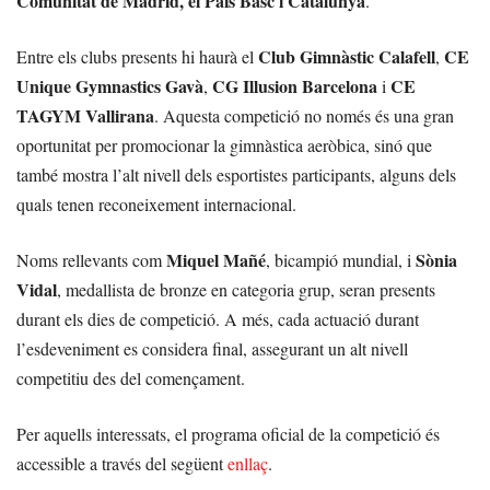
Comunitat de Madrid, el País Basc i Catalunya
.
Club Gimnàstic Calafell
CE
Entre els clubs presents hi haurà el
,
Unique Gymnastics Gavà
CG Illusion Barcelona
CE
,
i
TAGYM Vallirana
. Aquesta competició no només és una gran
oportunitat per promocionar la gimnàstica aeròbica, sinó que
també mostra l’alt nivell dels esportistes participants, alguns dels
quals tenen reconeixement internacional.
Miquel Mañé
Sònia
Noms rellevants com
, bicampió mundial, i
Vidal
, medallista de bronze en categoria grup, seran presents
durant els dies de competició. A més, cada actuació durant
l’esdeveniment es considera final, assegurant un alt nivell
competitiu des del començament.
Per aquells interessats, el programa oficial de la competició és
accessible a través del següent
enllaç
.