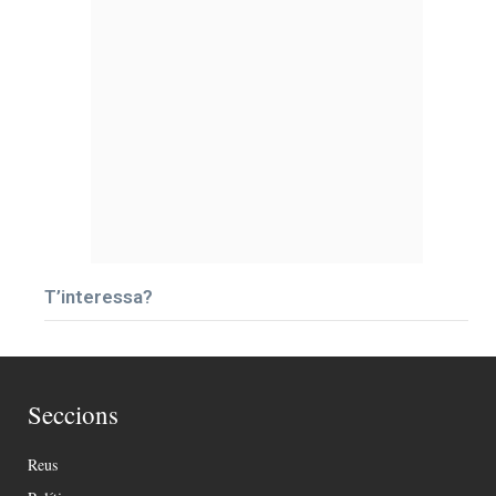
T’interessa?
Seccions
Reus