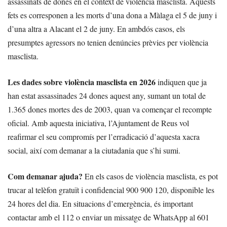
assassinats de dones en el context de violència masclista. Aquests
fets es corresponen a les morts d’una dona a Màlaga el 5 de juny i
d’una altra a Alacant el 2 de juny. En ambdós casos, els
presumptes agressors no tenien denúncies prèvies per violència
masclista.
Les dades sobre violència masclista en 2026
indiquen que ja
han estat assassinades 24 dones aquest any, sumant un total de
1.365 dones mortes des de 2003, quan va començar el recompte
oficial. Amb aquesta iniciativa, l’Ajuntament de Reus vol
reafirmar el seu compromís per l’erradicació d’aquesta xacra
social, així com demanar a la ciutadania que s’hi sumi.
Com demanar ajuda?
En els casos de violència masclista, es pot
trucar al telèfon gratuït i confidencial 900 900 120, disponible les
24 hores del dia. En situacions d’emergència, és important
contactar amb el 112 o enviar un missatge de WhatsApp al 601