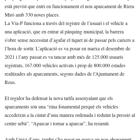
està previst que entri en funcionament el nou aparcament de Riera
Miró amb 330 noves places.
La Via-P funciona a través del registre de l’usuari i el vehicle a
una aplicació, que en entrar al pàrquing municipal, la barrera
s’obre sense necessitat d’agafar el tiquet ni de passar pels caixers a
l’hora de sortir. L’aplicació es va posar en marxa el desembre de
2021 i l’any passat es va tancar amb més de 125.000 usuaris
registrats, 167.000 vehicles activats i prop de 800.000 estades
realitzades als aparcaments, segons dades de l’Ajuntament de
Reus.
El regidor ha defensat la nova tarifa assenyalant que els
aparcaments són una “eina fonamental perquè els vehicles
accedeixin a la ciutat d’una manera ordenada i reduint la pressió al
centre urbà”. “Aparcar i tornar a aparcar”, ha resumit.
Amb l’inici d’any, també s’ha posat en marca un nou abonament